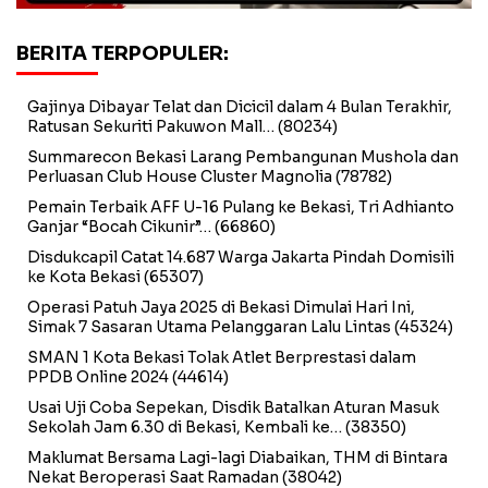
BERITA TERPOPULER:
Gajinya Dibayar Telat dan Dicicil dalam 4 Bulan Terakhir,
Ratusan Sekuriti Pakuwon Mall…
(80234)
Summarecon Bekasi Larang Pembangunan Mushola dan
Perluasan Club House Cluster Magnolia
(78782)
Pemain Terbaik AFF U-16 Pulang ke Bekasi, Tri Adhianto
Ganjar “Bocah Cikunir”…
(66860)
Disdukcapil Catat 14.687 Warga Jakarta Pindah Domisili
ke Kota Bekasi
(65307)
Operasi Patuh Jaya 2025 di Bekasi Dimulai Hari Ini,
Simak 7 Sasaran Utama Pelanggaran Lalu Lintas
(45324)
SMAN 1 Kota Bekasi Tolak Atlet Berprestasi dalam
PPDB Online 2024
(44614)
Usai Uji Coba Sepekan, Disdik Batalkan Aturan Masuk
Sekolah Jam 6.30 di Bekasi, Kembali ke…
(38350)
Maklumat Bersama Lagi-lagi Diabaikan, THM di Bintara
Nekat Beroperasi Saat Ramadan
(38042)