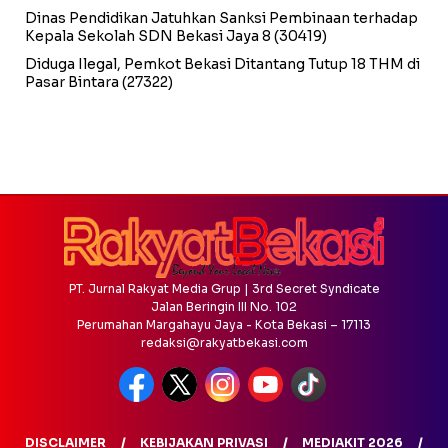
Dinas Pendidikan Jatuhkan Sanksi Pembinaan terhadap
Kepala Sekolah SDN Bekasi Jaya 8
(30419)
Diduga Ilegal, Pemkot Bekasi Ditantang Tutup 18 THM di
Pasar Bintara
(27322)
PT. Jurnal Rakyat Media Grup | 3rd Secret Syndicate
Jalan Beringin III No. 102
Perumahan Margahayu Jaya - Kota Bekasi – 17113
redaksi@rakyatbekasi.com
DISCLAIMER
KEBIJAKAN PRIVASI
MEDIAKIT 2026