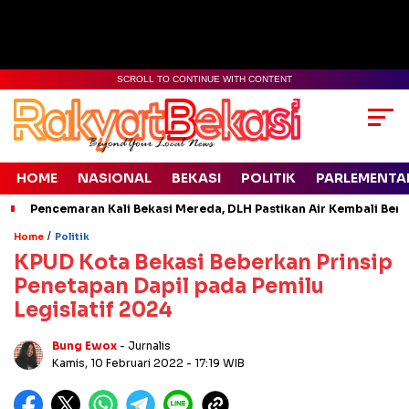
SCROLL TO CONTINUE WITH CONTENT
HOME
NASIONAL
BEKASI
POLITIK
PARLEMENTA
Pencemaran Kali Bekasi Mereda, DLH Pastikan Air Kembali Ben
/
Home
Politik
KPUD Kota Bekasi Beberkan Prinsip
Penetapan Dapil pada Pemilu
Legislatif 2024
Bung Ewox
- Jurnalis
Kamis, 10 Februari 2022
- 17:19 WIB