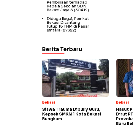
Pembinaan terhadap
Kepala Sekolah SDN
Bekasi Jaya 8
(30419)
Diduga Ilegal, Pemkot
Bekasi Ditantang
Tutup 18 THM di Pasar
Bintara
(27322)
Berita Terbaru
Bekasi
Bekasi
Siswa Trauma Dibully Guru,
Hasut P
Kepsek SMKN 1 Kota Bekasi
Dirut P
Bungkam
Provok
Baru Be