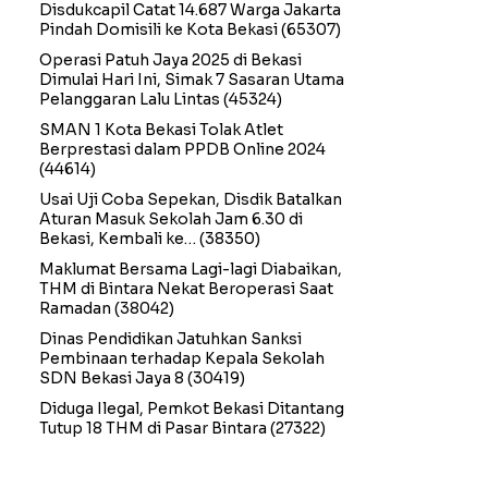
Disdukcapil Catat 14.687 Warga Jakarta
Pindah Domisili ke Kota Bekasi
(65307)
Operasi Patuh Jaya 2025 di Bekasi
Dimulai Hari Ini, Simak 7 Sasaran Utama
Pelanggaran Lalu Lintas
(45324)
SMAN 1 Kota Bekasi Tolak Atlet
Berprestasi dalam PPDB Online 2024
(44614)
Usai Uji Coba Sepekan, Disdik Batalkan
Aturan Masuk Sekolah Jam 6.30 di
Bekasi, Kembali ke…
(38350)
Maklumat Bersama Lagi-lagi Diabaikan,
THM di Bintara Nekat Beroperasi Saat
Ramadan
(38042)
Dinas Pendidikan Jatuhkan Sanksi
Pembinaan terhadap Kepala Sekolah
SDN Bekasi Jaya 8
(30419)
Diduga Ilegal, Pemkot Bekasi Ditantang
Tutup 18 THM di Pasar Bintara
(27322)