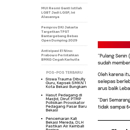
MUI Resmi Ganti Istilah
LGBT Jadi LGSP, Ini
Alasannya
Pemprov DKI Jakarta
Targetkan TPST
Bantargebang Bebas
Open Dumping 2029
Antisipasi El Nino:
Prabowo Perintahkan
“Pulang Senin 
BMKG Cegah Karhutla
sudah memberik
POS-POS TERBARU
Oleh karena it
Siswa Trauma Dibully
selepas berle
Guru, Kepsek SMKN 1
Kota Bekasi Bungkam
arus balik Leba
Hasut Pedagang di
Masjid, Dirut PTMP
“Dari Semarang
Polisikan Provokator
Pedagang Pasar Baru
tidak sampai 6
Bekasi
Pencemaran Kali
Bekasi Mereda, DLH
Pastikan Air Kembali
Bening