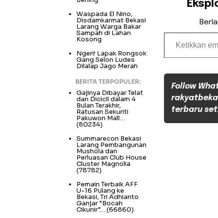
Ekspl
Waspada El Nino,
Disdamkarmat Bekasi
Berl
Larang Warga Bakar
Ketikkan email Anda...
Sampah di Lahan
Kosong
Ngeri! Lapak Rongsok
Gang Selon Ludes
Dilalap Jago Merah
BERITA TERPOPULER:
Follow Wha
Gajinya Dibayar Telat
rakyatbeka
dan Dicicil dalam 4
Bulan Terakhir,
terbaru set
Ratusan Sekuriti
Pakuwon Mall…
(80234)
Summarecon Bekasi
Larang Pembangunan
Mushola dan
Perluasan Club House
Cluster Magnolia
(78782)
Pemain Terbaik AFF
U-16 Pulang ke
Bekasi, Tri Adhianto
Ganjar “Bocah
Cikunir”…
(66860)