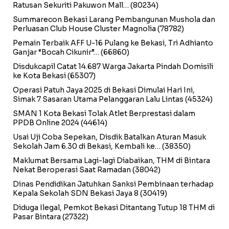
Ratusan Sekuriti Pakuwon Mall…
(80234)
Summarecon Bekasi Larang Pembangunan Mushola dan
Perluasan Club House Cluster Magnolia
(78782)
Pemain Terbaik AFF U-16 Pulang ke Bekasi, Tri Adhianto
Ganjar “Bocah Cikunir”…
(66860)
Disdukcapil Catat 14.687 Warga Jakarta Pindah Domisili
ke Kota Bekasi
(65307)
Operasi Patuh Jaya 2025 di Bekasi Dimulai Hari Ini,
Simak 7 Sasaran Utama Pelanggaran Lalu Lintas
(45324)
SMAN 1 Kota Bekasi Tolak Atlet Berprestasi dalam
PPDB Online 2024
(44614)
Usai Uji Coba Sepekan, Disdik Batalkan Aturan Masuk
Sekolah Jam 6.30 di Bekasi, Kembali ke…
(38350)
Maklumat Bersama Lagi-lagi Diabaikan, THM di Bintara
Nekat Beroperasi Saat Ramadan
(38042)
Dinas Pendidikan Jatuhkan Sanksi Pembinaan terhadap
Kepala Sekolah SDN Bekasi Jaya 8
(30419)
Diduga Ilegal, Pemkot Bekasi Ditantang Tutup 18 THM di
Pasar Bintara
(27322)