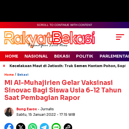
SCROLL TO CONTINUE WITH CONTENT
HOME
NASIONAL
BEKASI
POLITIK
PARLEMENTA
Kecelakaan Maut di Jatiasih: Truk Semen Hantam Pohon, Sopir 
/
Home
Bekasi
MI Al-Muhajirien Gelar Vaksinasi
Sinovac Bagi Siswa Usia 6-12 Tahun
Saat Pembagian Rapor
Bung Ewox
- Jurnalis
Sabtu, 15 Januari 2022
- 17:15 WIB