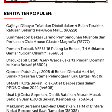
BERITA TERPOPULER:
Gajinya Dibayar Telat dan Dicicil dalam 4 Bulan Terakhir,
Ratusan Sekuriti Pakuwon Mall…
(80229)
Summarecon Bekasi Larang Pembangunan Mushola dan
Perluasan Club House Cluster Magnolia
(78777)
Pemain Terbaik AFF U-16 Pulang ke Bekasi, Tri Adhianto
Ganjar “Bocah Cikunir”…
(66855)
Disdukcapil Catat 14.687 Warga Jakarta Pindah Domisili
ke Kota Bekasi
(65304)
Operasi Patuh Jaya 2025 di Bekasi Dimulai Hari Ini,
Simak 7 Sasaran Utama Pelanggaran Lalu Lintas
(45319)
SMAN 1 Kota Bekasi Tolak Atlet Berprestasi dalam
PPDB Online 2024
(44608)
Usai Uji Coba Sepekan, Disdik Batalkan Aturan Masuk
Sekolah Jam 6.30 di Bekasi, Kembali ke…
(38345)
Maklumat Bersama Lagi-lagi Diabaikan, THM di Bintara
Nekat Beroperasi Saat Ramadan
(38038)