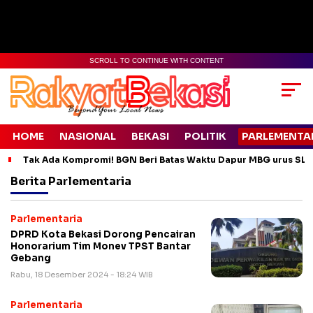
SCROLL TO CONTINUE WITH CONTENT
HOME
NASIONAL
BEKASI
POLITIK
PARLEMENTA
Tak Ada Kompromi! BGN Beri Batas Waktu Dapur MBG urus SLH
Berita
Parlementaria
Parlementaria
DPRD Kota Bekasi Dorong Pencairan
Honorarium Tim Monev TPST Bantar
Gebang
Rabu, 18 Desember 2024 - 18:24 WIB
Parlementaria