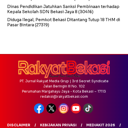
Dinas Pendidikan Jatuhkan Sanksi Pembinaan terhadap
Kepala Sekolah SDN Bekasi Jaya 8
(30416)
Diduga Ilegal, Pemkot Bekasi Ditantang Tutup 18 THM di
Pasar Bintara
(27319)
PT. Jurnal Rakyat Media Grup | 3rd Secret Syndicate
Jalan Beringin III No. 102
Perumahan Margahayu Jaya - Kota Bekasi – 17113
redaksi@rakyatbekasi.com
DISCLAIMER
KEBIJAKAN PRIVASI
MEDIAKIT 2026