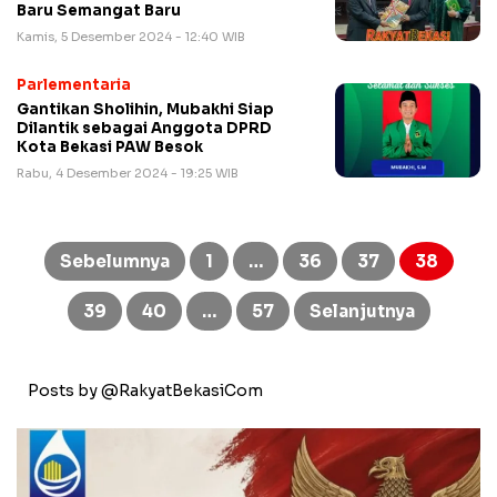
Baru Semangat Baru
Kamis, 5 Desember 2024 - 12:40 WIB
Parlementaria
Gantikan Sholihin, Mubakhi Siap
Dilantik sebagai Anggota DPRD
Kota Bekasi PAW Besok
Rabu, 4 Desember 2024 - 19:25 WIB
Paginasi
pos
Sebelumnya
1
…
36
37
38
39
40
…
57
Selanjutnya
Posts by @RakyatBekasiCom