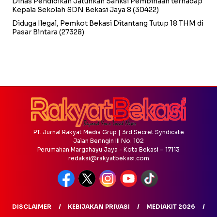
Dinas Pendidikan Jatuhkan Sanksi Pembinaan terhadap
Kepala Sekolah SDN Bekasi Jaya 8
(30422)
Diduga Ilegal, Pemkot Bekasi Ditantang Tutup 18 THM di
Pasar Bintara
(27328)
PT. Jurnal Rakyat Media Grup | 3rd Secret Syndicate
Jalan Beringin III No. 102
Perumahan Margahayu Jaya - Kota Bekasi – 17113
redaksi@rakyatbekasi.com
DISCLAIMER
KEBIJAKAN PRIVASI
MEDIAKIT 2026