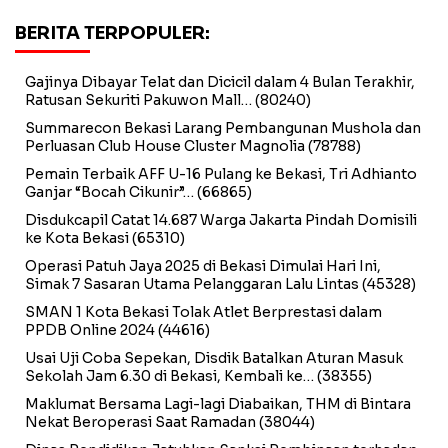
BERITA TERPOPULER:
Gajinya Dibayar Telat dan Dicicil dalam 4 Bulan Terakhir,
Ratusan Sekuriti Pakuwon Mall…
(80240)
Summarecon Bekasi Larang Pembangunan Mushola dan
Perluasan Club House Cluster Magnolia
(78788)
Pemain Terbaik AFF U-16 Pulang ke Bekasi, Tri Adhianto
Ganjar “Bocah Cikunir”…
(66865)
Disdukcapil Catat 14.687 Warga Jakarta Pindah Domisili
ke Kota Bekasi
(65310)
Operasi Patuh Jaya 2025 di Bekasi Dimulai Hari Ini,
Simak 7 Sasaran Utama Pelanggaran Lalu Lintas
(45328)
SMAN 1 Kota Bekasi Tolak Atlet Berprestasi dalam
PPDB Online 2024
(44616)
Usai Uji Coba Sepekan, Disdik Batalkan Aturan Masuk
Sekolah Jam 6.30 di Bekasi, Kembali ke…
(38355)
Maklumat Bersama Lagi-lagi Diabaikan, THM di Bintara
Nekat Beroperasi Saat Ramadan
(38044)