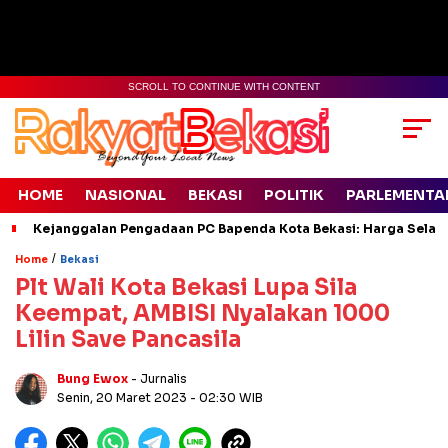
SCROLL TO CONTINUE WITH CONTENT
HOME
NASIONAL
BEKASI
POLITIK
PARLEMENTA
Kejanggalan Pengadaan PC Bapenda Kota Bekasi: Harga Selang
/
Home
Bekasi
Plt Wali Kota Bekasi Lupa Sila
Keempat, AMBISI Nyalakan 1000
Lilin Save Pancasila
Bung Ewox
- Jurnalis
Senin, 20 Maret 2023
- 02:30 WIB