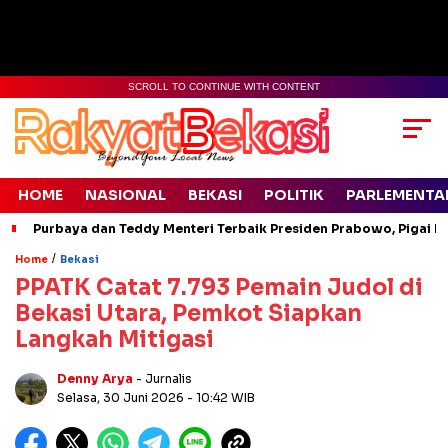
SCROLL TO CONTINUE WITH CONTENT
HOME
NASIONAL
BEKASI
POLITIK
PARLEMENTA
Purbaya dan Teddy Menteri Terbaik Presiden Prabowo, Pigai Pa
/
Home
Bekasi
PPATK Catat 7.793 Pemain Judol di
Bekasi Utara, Pemkot Siapkan
Langkah Mitigasi
Denny Arya
- Jurnalis
Selasa, 30 Juni 2026
- 10:42 WIB