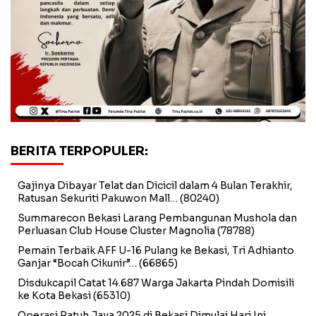
BERITA TERPOPULER:
Gajinya Dibayar Telat dan Dicicil dalam 4 Bulan Terakhir,
Ratusan Sekuriti Pakuwon Mall…
(80240)
Summarecon Bekasi Larang Pembangunan Mushola dan
Perluasan Club House Cluster Magnolia
(78788)
Pemain Terbaik AFF U-16 Pulang ke Bekasi, Tri Adhianto
Ganjar “Bocah Cikunir”…
(66865)
Disdukcapil Catat 14.687 Warga Jakarta Pindah Domisili
ke Kota Bekasi
(65310)
Operasi Patuh Jaya 2025 di Bekasi Dimulai Hari Ini,