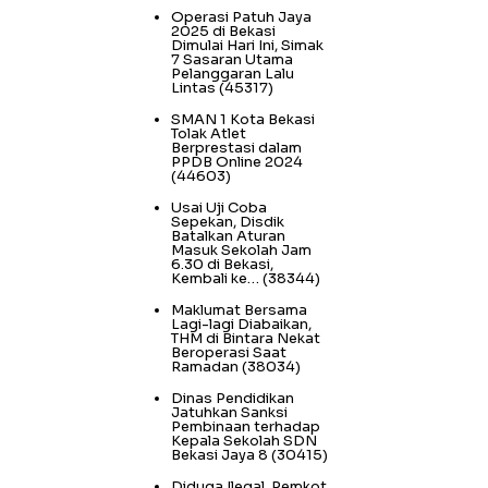
Operasi Patuh Jaya
2025 di Bekasi
Dimulai Hari Ini, Simak
7 Sasaran Utama
Pelanggaran Lalu
Lintas
(45317)
SMAN 1 Kota Bekasi
Tolak Atlet
Berprestasi dalam
PPDB Online 2024
(44603)
Usai Uji Coba
Sepekan, Disdik
Batalkan Aturan
Masuk Sekolah Jam
6.30 di Bekasi,
Kembali ke…
(38344)
Maklumat Bersama
Lagi-lagi Diabaikan,
THM di Bintara Nekat
Beroperasi Saat
Ramadan
(38034)
Dinas Pendidikan
Jatuhkan Sanksi
Pembinaan terhadap
Kepala Sekolah SDN
Bekasi Jaya 8
(30415)
Diduga Ilegal, Pemkot