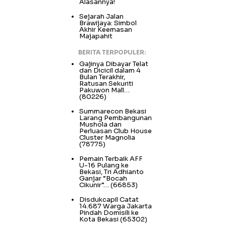
Alasannya!
Sejarah Jalan
Brawijaya: Simbol
Akhir Keemasan
Majapahit
BERITA TERPOPULER:
Gajinya Dibayar Telat
dan Dicicil dalam 4
Bulan Terakhir,
Ratusan Sekuriti
Pakuwon Mall…
(80226)
Summarecon Bekasi
Larang Pembangunan
Mushola dan
Perluasan Club House
Cluster Magnolia
(78775)
Pemain Terbaik AFF
U-16 Pulang ke
Bekasi, Tri Adhianto
Ganjar “Bocah
Cikunir”…
(66853)
Disdukcapil Catat
14.687 Warga Jakarta
Pindah Domisili ke
Kota Bekasi
(65302)