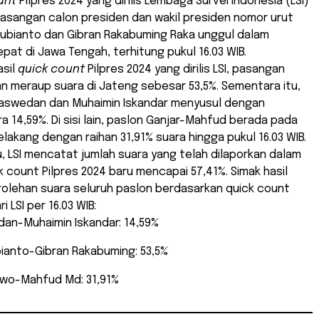
unt
Pilpres 2024 yang dirilis Lembaga Survei Indonesia (LSI)
asangan calon presiden dan wakil presiden nomor urut
ubianto dan Gibran Rakabuming Raka unggul dalam
pat di Jawa Tengah, terhitung pukul 16.03 WIB.
asil
quick count
Pilpres 2024 yang dirilis LSI, pasangan
n meraup suara di Jateng sebesar 53,5%. Sementara itu,
Baswedan dan Muhaimin Iskandar menyusul dengan
a 14,59%. Di sisi lain, paslon Ganjar-Mahfud berada pada
belakang dengan raihan 31,91% suara hingga pukul 16.03 WIB.
u, LSI mencatat jumlah suara yang telah dilaporkan dalam
ck count Pilpres 2024 baru mencapai 57,41%. Simak hasil
olehan suara seluruh paslon berdasarkan quick count
i LSI per 16.03 WIB:
an-Muhaimin Iskandar: 14,59%
ianto-Gibran Rakabuming: 53,5%
owo-Mahfud Md: 31,91%