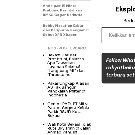
Antisipasi El Nino:
Ekspl
Prabowo Perintahkan
BMKG Cegah Karhutla
Berl
Bobby Nasution Kabur
Ketikkan email Anda...
dari Paripurna, Pengamat
Sebut DPRD Baper
POS-POS TERBARU
Bekasi Darurat
Prostitusi, Palazzo
Follow Wha
Spa Tawarkan
Layanan Seksual
rakyatbeka
‘Langsung ML’ dan
‘Threesome’
terbaru set
Pakar Ungkap Alasan
AS Tak Bangun
Pangkalan Militer di
Indonesia
Genjot PAD, PT Mitra
Patriot Segera Kelola
Parkir RSUD Kota
Bekasi
Wali Kota Bekasi Tolak
Rute Sky Train di Jalan
Ahmad Yani: Ini