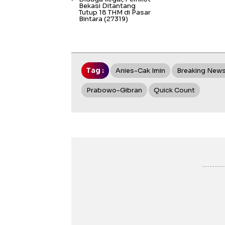
Bekasi Ditantang
Tutup 18 THM di Pasar
Bintara
(27319)
Tag :
Anies-Cak Imin
Breaking New
Prabowo-Gibran
Quick Count