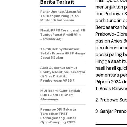
Hasil
Quick Co
Berita Terkait
menunjukkan p
Pakar Ungkap Alasan AS
dua Prabowo S
Tak Bangun Pangkalan
Militer di Indonesia
perhitungan ce
Berdasarkan h
Nasib PPPK Terancam! IPR
Prabowo-Gibra
Tuntut Pusat Ambil Alih
Jaminan Gaji
paslon Anies 
perolehan suar
Taktik Bobby Nasution:
Sekda Provsu HKBP Hanya
posisi paling 
Jabat 3 Bulan
Hingga saat it
Aksi Gubernur Sumut
hasil hasil qui
Bobby Nasution Berkantor
sementara per
di Nias Dikritik,
Pemborosan APBD?
Pilpres 2024 dar
Anies Baswed
MUI Resmi Ganti Istilah
LGBT Jadi LGSP, Ini
Alasannya
Prabowo Sub
Pemprov DKI Jakarta
Ganjar Pran
Targetkan TPST
Bantargebang Bebas
Open Dumping 2029