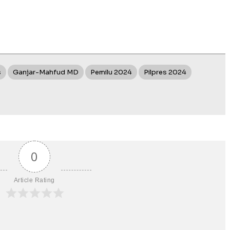
s
Ganjar-Mahfud MD
Pemilu 2024
Pilpres 2024
0
Article Rating