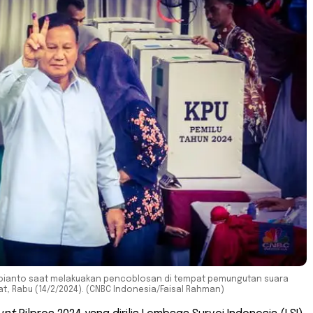
bianto saat melakuakan pencoblosan di tempat pemungutan suara
t, Rabu (14/2/2024). (CNBC Indonesia/Faisal Rahman)