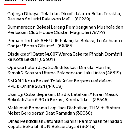
Gajinya Dibayar Telat dan Dicicil dalam 4 Bulan Terakhir,
Ratusan Sekuriti Pakuwon Mall…
(80229)
Summarecon Bekasi Larang Pembangunan Mushola dan
Perluasan Club House Cluster Magnolia
(78777)
Pemain Terbaik AFF U-16 Pulang ke Bekasi, Tri Adhianto
Ganjar “Bocah Cikunir”…
(66855)
Disdukcapil Catat 14.687 Warga Jakarta Pindah Domisili
ke Kota Bekasi
(65304)
Operasi Patuh Jaya 2025 di Bekasi Dimulai Hari Ini,
Simak 7 Sasaran Utama Pelanggaran Lalu Lintas
(45319)
SMAN 1 Kota Bekasi Tolak Atlet Berprestasi dalam
PPDB Online 2024
(44608)
Usai Uji Coba Sepekan, Disdik Batalkan Aturan Masuk
Sekolah Jam 6.30 di Bekasi, Kembali ke…
(38345)
Maklumat Bersama Lagi-lagi Diabaikan, THM di Bintara
Nekat Beroperasi Saat Ramadan
(38038)
Dinas Pendidikan Jatuhkan Sanksi Pembinaan terhadap
Kepala Sekolah SDN Bekasi Jaya 8
(30416)