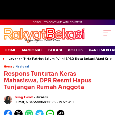
SCROLL TO CONTINUE WITH CONTENT
HOME
NASIONAL
BEKASI
POLITIK
PARLEMENTA
Layanan Tirta Patriot Belum Pulih! BPBD Kota Bekasi Atasi Krisis
/
Home
Nasional
Respons Tuntutan Keras
Mahasiswa, DPR Resmi Hapus
Tunjangan Rumah Anggota
Bung Ewox
- Jurnalis
Jumat, 5 September 2025
- 19:57 WIB