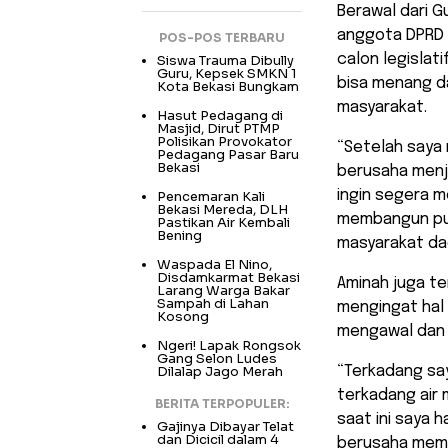
Berawal dari G
anggota DPRD 
POS-POS TERBARU
calon legislati
Siswa Trauma Dibully
Guru, Kepsek SMKN 1
bisa menang da
Kota Bekasi Bungkam
masyarakat.
Hasut Pedagang di
Masjid, Dirut PTMP
Polisikan Provokator
“Setelah saya 
Pedagang Pasar Baru
Bekasi
berusaha menj
ingin segera m
Pencemaran Kali
Bekasi Mereda, DLH
membangun pu
Pastikan Air Kembali
Bening
masyarakat da
Waspada El Nino,
Disdamkarmat Bekasi
Aminah juga te
Larang Warga Bakar
Sampah di Lahan
mengingat hal 
Kosong
mengawal dan 
Ngeri! Lapak Rongsok
Gang Selon Ludes
Dilalap Jago Merah
“Terkadang say
terkadang air
BERITA TERPOPULER:
saat ini saya 
Gajinya Dibayar Telat
dan Dicicil dalam 4
berusaha memb