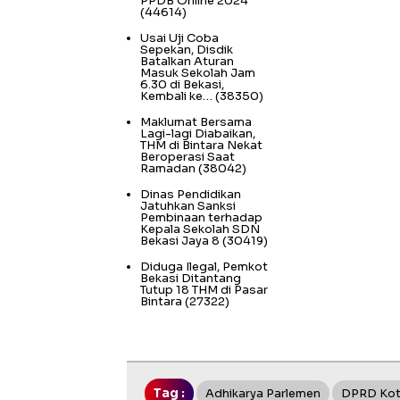
PPDB Online 2024
(44614)
Usai Uji Coba
Sepekan, Disdik
Batalkan Aturan
Masuk Sekolah Jam
6.30 di Bekasi,
Kembali ke…
(38350)
Maklumat Bersama
Lagi-lagi Diabaikan,
THM di Bintara Nekat
Beroperasi Saat
Ramadan
(38042)
Dinas Pendidikan
Jatuhkan Sanksi
Pembinaan terhadap
Kepala Sekolah SDN
Bekasi Jaya 8
(30419)
Diduga Ilegal, Pemkot
Bekasi Ditantang
Tutup 18 THM di Pasar
Bintara
(27322)
Tag :
Adhikarya Parlemen
DPRD Kot