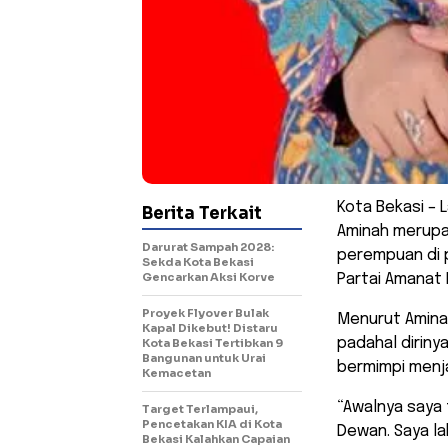
Kota Bekasi – 
Berita Terkait
Aminah merupa
Darurat Sampah 2028:
perempuan di p
Sekda Kota Bekasi
Gencarkan Aksi Korve
Partai Amanat 
Proyek Flyover Bulak
Menurut Aminah
Kapal Dikebut! Distaru
padahal diriny
Kota Bekasi Tertibkan 9
Bangunan untuk Urai
bermimpi menja
Kemacetan
“Awalnya saya 
Target Terlampaui,
Pencetakan KIA di Kota
Dewan. Saya la
Bekasi Kalahkan Capaian