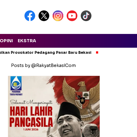
OPINI
EKSTRA
isikan Provokator Pedagang Pasar Baru Bekasi
Pencemaran Kali
Posts by @RakyatBekasiCom