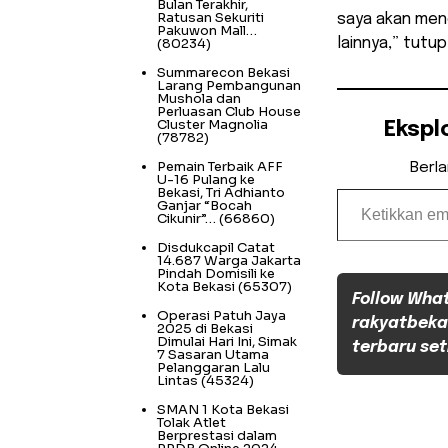
Bulan Terakhir,
Ratusan Sekuriti
saya akan men
Pakuwon Mall…
(80234)
lainnya,” tutu
Summarecon Bekasi
Larang Pembangunan
Mushola dan
Perluasan Club House
Cluster Magnolia
Ekspl
(78782)
Pemain Terbaik AFF
Berl
U-16 Pulang ke
Ketikkan email Anda...
Bekasi, Tri Adhianto
Ganjar “Bocah
Cikunir”…
(66860)
Disdukcapil Catat
14.687 Warga Jakarta
Pindah Domisili ke
Kota Bekasi
(65307)
Follow Wha
Operasi Patuh Jaya
rakyatbeka
2025 di Bekasi
Dimulai Hari Ini, Simak
terbaru set
7 Sasaran Utama
Pelanggaran Lalu
Lintas
(45324)
SMAN 1 Kota Bekasi
Tolak Atlet
Berprestasi dalam