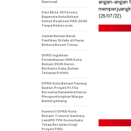
Nasional
angan-angan tu
memperjuangkan
Dari 85 ke 93 Persen,
(25/07/22).
Bapenda Kota Bekasi
Kebut Realisasi PAD 2026
Tanpa Kebocoran
Camat Bekasi Barat
Pastikan 15 Kafe di Pasar
Bintara Resmi Tutup
DPRD Ingatkan
Pembahasan UMK Kota
Bekasi 2026 Harus
Berbasis Data, Bukan
Tekanan Politik
DPRD Kota Bekasi Pasang
Badan: Proyek PLTSa
Bersama Danantara Harus
Menguntungkan Warga
Bantargebang
Komisi II DPRD Kota
Bekasi: Transisi Sanitary
Landfill TPA Sumurbatu
Tetap Berjalan Iringi
Proyek PSEL