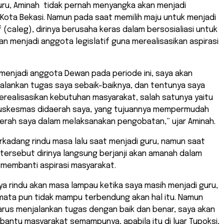
uru, Aminah tidak pernah menyangka akan menjadi
Kota Bekasi. Namun pada saat memilih maju untuk menjadi
f (caleg), dirinya berusaha keras dalam bersosialiasi untuk
n menjadi anggota legislatif guna merealisasikan aspirasi
menjadi anggota Dewan pada periode ini, saya akan
alankan tugas saya sebaik-baiknya, dan tentunya saya
erealisasikan kebutuhan masyarakat, salah satunya yaitu
skesmas didaerah saya, yang tujuannya mempermudah
erah saya dalam melaksanakan pengobatan,” ujar Aminah.
rkadang rindu masa lalu saat menjadi guru, namun saat
tersebut dirinya langsung berjanji akan amanah dalam
membanti aspirasi masyarakat.
a rindu akan masa lampau ketika saya masih menjadi guru,
 mata pun tidak mampu terbendung akan hal itu. Namun
harus menjalankan tugas dengan baik dan benar, saya akan
antu masyarakat semampunya, apabila itu di luar Tupoksi,