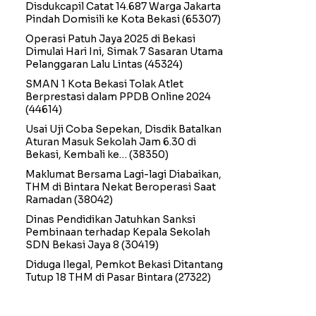
Disdukcapil Catat 14.687 Warga Jakarta
Pindah Domisili ke Kota Bekasi
(65307)
Operasi Patuh Jaya 2025 di Bekasi
Dimulai Hari Ini, Simak 7 Sasaran Utama
Pelanggaran Lalu Lintas
(45324)
SMAN 1 Kota Bekasi Tolak Atlet
Berprestasi dalam PPDB Online 2024
(44614)
Usai Uji Coba Sepekan, Disdik Batalkan
Aturan Masuk Sekolah Jam 6.30 di
Bekasi, Kembali ke…
(38350)
Maklumat Bersama Lagi-lagi Diabaikan,
THM di Bintara Nekat Beroperasi Saat
Ramadan
(38042)
Dinas Pendidikan Jatuhkan Sanksi
Pembinaan terhadap Kepala Sekolah
SDN Bekasi Jaya 8
(30419)
Diduga Ilegal, Pemkot Bekasi Ditantang
Tutup 18 THM di Pasar Bintara
(27322)