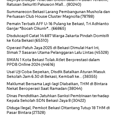
Ratusan Sekuriti Pakuwon Mall…
(80240)
Summarecon Bekasi Larang Pembangunan Mushola dan
Perluasan Club House Cluster Magnolia
(78788)
Pemain Terbaik AFF U-16 Pulang ke Bekasi, Tri Adhianto
Ganjar “Bocah Cikunir”…
(66865)
Disdukcapil Catat 14.687 Warga Jakarta Pindah Domisili
ke Kota Bekasi
(65310)
Operasi Patuh Jaya 2025 di Bekasi Dimulai Hari Ini,
Simak 7 Sasaran Utama Pelanggaran Lalu Lintas
(45328)
SMAN 1 Kota Bekasi Tolak Atlet Berprestasi dalam
PPDB Online 2024
(44616)
Usai Uji Coba Sepekan, Disdik Batalkan Aturan Masuk
Sekolah Jam 6.30 di Bekasi, Kembali ke…
(38355)
Maklumat Bersama Lagi-lagi Diabaikan, THM di Bintara
Nekat Beroperasi Saat Ramadan
(38044)
Dinas Pendidikan Jatuhkan Sanksi Pembinaan terhadap
Kepala Sekolah SDN Bekasi Jaya 8
(30422)
Diduga Ilegal, Pemkot Bekasi Ditantang Tutup 18 THM di
Pasar Bintara
(27328)