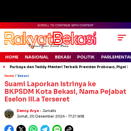
SCROLL TO CONTINUE WITH CONTENT
HOME
NASIONAL
BEKASI
POLITIK
PARLEMENTA
Purbaya dan Teddy Menteri Terbaik Presiden Prabowo, Pigai Pa
/
Home
Bekasi
Suami Laporkan Istrinya ke
BKPSDM Kota Bekasi, Nama Pejabat
Eselon III.a Terseret
Denny Arya
- Jurnalis
Jumat, 20 Desember 2024
- 17:21 WIB