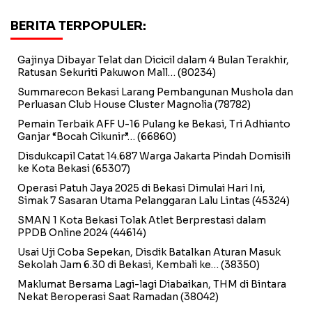
BERITA TERPOPULER:
Gajinya Dibayar Telat dan Dicicil dalam 4 Bulan Terakhir,
Ratusan Sekuriti Pakuwon Mall…
(80234)
Summarecon Bekasi Larang Pembangunan Mushola dan
Perluasan Club House Cluster Magnolia
(78782)
Pemain Terbaik AFF U-16 Pulang ke Bekasi, Tri Adhianto
Ganjar “Bocah Cikunir”…
(66860)
Disdukcapil Catat 14.687 Warga Jakarta Pindah Domisili
ke Kota Bekasi
(65307)
Operasi Patuh Jaya 2025 di Bekasi Dimulai Hari Ini,
Simak 7 Sasaran Utama Pelanggaran Lalu Lintas
(45324)
SMAN 1 Kota Bekasi Tolak Atlet Berprestasi dalam
PPDB Online 2024
(44614)
Usai Uji Coba Sepekan, Disdik Batalkan Aturan Masuk
Sekolah Jam 6.30 di Bekasi, Kembali ke…
(38350)
Maklumat Bersama Lagi-lagi Diabaikan, THM di Bintara
Nekat Beroperasi Saat Ramadan
(38042)