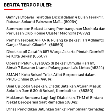
BERITA TERPOPULER:
Gajinya Dibayar Telat dan Dicicil dalam 4 Bulan Terakhir,
Ratusan Sekuriti Pakuwon Mall…
(80234)
Summarecon Bekasi Larang Pembangunan Mushola dan
Perluasan Club House Cluster Magnolia
(78782)
Pemain Terbaik AFF U-16 Pulang ke Bekasi, Tri Adhianto
Ganjar “Bocah Cikunir”…
(66860)
Disdukcapil Catat 14.687 Warga Jakarta Pindah Domisili
ke Kota Bekasi
(65307)
Operasi Patuh Jaya 2025 di Bekasi Dimulai Hari Ini,
Simak 7 Sasaran Utama Pelanggaran Lalu Lintas
(45324)
SMAN 1 Kota Bekasi Tolak Atlet Berprestasi dalam
PPDB Online 2024
(44614)
Usai Uji Coba Sepekan, Disdik Batalkan Aturan Masuk
Sekolah Jam 6.30 di Bekasi, Kembali ke…
(38350)
Maklumat Bersama Lagi-lagi Diabaikan, THM di Bintara
Nekat Beroperasi Saat Ramadan
(38042)
Dinas Pendidikan Jatuhkan Sanksi Pembinaan terhadap