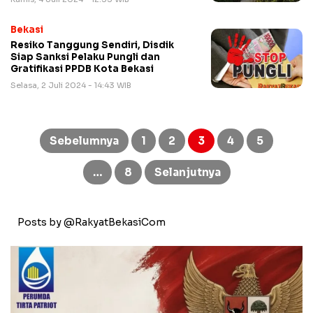
Bekasi
Resiko Tanggung Sendiri, Disdik
Siap Sanksi Pelaku Pungli dan
Gratifikasi PPDB Kota Bekasi
Selasa, 2 Juli 2024 - 14:43 WIB
Paginasi
pos
Sebelumnya
1
2
3
4
5
…
8
Selanjutnya
Posts by @RakyatBekasiCom