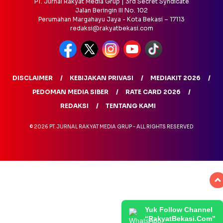
PT. Jurnal Rakyat Media Grup | 3rd Secret Syndicate
Jalan Beringin III No. 102
Perumahan Margahayu Jaya - Kota Bekasi – 17113
redaksi@rakyatbekasi.com
DISCLAIMER
KEBIJAKAN PRIVASI
MEDIAKIT 2026
PEDOMAN MEDIA SIBER
RATE CARD 2026
REDAKSI
TENTANG KAMI
© 2026 PT. JURNAL RAKYAT MEDIA GRUP - ALL RIGHTS RESERVED
Yuk Follow Channel
“RakyatBekasi.Com”