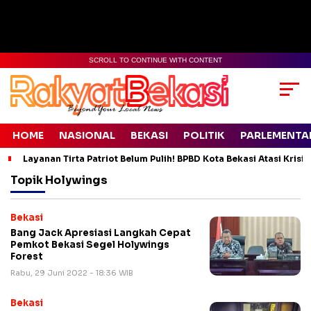
SCROLL TO CONTINUE WITH CONTENT
HOME
NASIONAL
BEKASI
POLITIK
PARLEMENTA
Layanan Tirta Patriot Belum Pulih! BPBD Kota Bekasi Atasi Krisis
Topik
Holywings
Bekasi
Bang Jack Apresiasi Langkah Cepat
Pemkot Bekasi Segel Holywings
Forest
Rabu, 29 Juni 2022 - 18:36 WIB
Bekasi