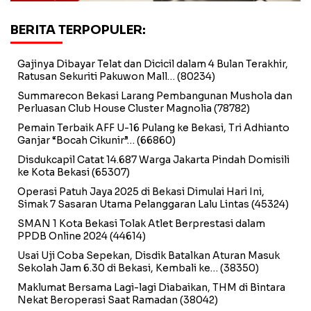
BERITA TERPOPULER:
Gajinya Dibayar Telat dan Dicicil dalam 4 Bulan Terakhir,
Ratusan Sekuriti Pakuwon Mall…
(80234)
Summarecon Bekasi Larang Pembangunan Mushola dan
Perluasan Club House Cluster Magnolia
(78782)
Pemain Terbaik AFF U-16 Pulang ke Bekasi, Tri Adhianto
Ganjar “Bocah Cikunir”…
(66860)
Disdukcapil Catat 14.687 Warga Jakarta Pindah Domisili
ke Kota Bekasi
(65307)
Operasi Patuh Jaya 2025 di Bekasi Dimulai Hari Ini,
Simak 7 Sasaran Utama Pelanggaran Lalu Lintas
(45324)
SMAN 1 Kota Bekasi Tolak Atlet Berprestasi dalam
PPDB Online 2024
(44614)
Usai Uji Coba Sepekan, Disdik Batalkan Aturan Masuk
Sekolah Jam 6.30 di Bekasi, Kembali ke…
(38350)
Maklumat Bersama Lagi-lagi Diabaikan, THM di Bintara
Nekat Beroperasi Saat Ramadan
(38042)