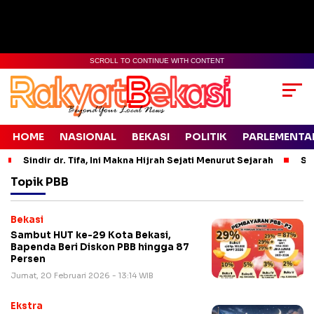
SCROLL TO CONTINUE WITH CONTENT
HOME
NASIONAL
BEKASI
POLITIK
PARLEMENTA
Sindir dr. Tifa, Ini Makna Hijrah Sejati Menurut Sejarah
Si
Topik
PBB
Bekasi
Sambut HUT ke-29 Kota Bekasi,
Bapenda Beri Diskon PBB hingga 87
Persen
Jumat, 20 Februari 2026 - 13:14 WIB
Ekstra