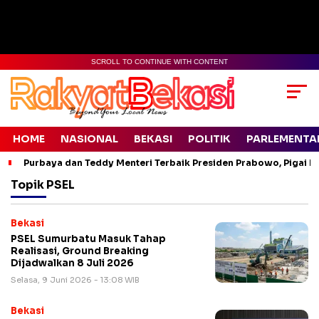
SCROLL TO CONTINUE WITH CONTENT
HOME
NASIONAL
BEKASI
POLITIK
PARLEMENTA
Purbaya dan Teddy Menteri Terbaik Presiden Prabowo, Pigai Pa
Topik
PSEL
Bekasi
PSEL Sumurbatu Masuk Tahap
Realisasi, Ground Breaking
Dijadwalkan 8 Juli 2026
Selasa, 9 Juni 2026 - 13:08 WIB
Bekasi