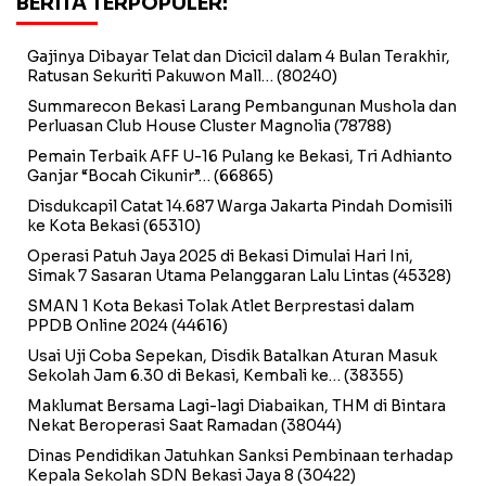
BERITA TERPOPULER:
Gajinya Dibayar Telat dan Dicicil dalam 4 Bulan Terakhir,
Ratusan Sekuriti Pakuwon Mall…
(80240)
Summarecon Bekasi Larang Pembangunan Mushola dan
Perluasan Club House Cluster Magnolia
(78788)
Pemain Terbaik AFF U-16 Pulang ke Bekasi, Tri Adhianto
Ganjar “Bocah Cikunir”…
(66865)
Disdukcapil Catat 14.687 Warga Jakarta Pindah Domisili
ke Kota Bekasi
(65310)
Operasi Patuh Jaya 2025 di Bekasi Dimulai Hari Ini,
Simak 7 Sasaran Utama Pelanggaran Lalu Lintas
(45328)
SMAN 1 Kota Bekasi Tolak Atlet Berprestasi dalam
PPDB Online 2024
(44616)
Usai Uji Coba Sepekan, Disdik Batalkan Aturan Masuk
Sekolah Jam 6.30 di Bekasi, Kembali ke…
(38355)
Maklumat Bersama Lagi-lagi Diabaikan, THM di Bintara
Nekat Beroperasi Saat Ramadan
(38044)
Dinas Pendidikan Jatuhkan Sanksi Pembinaan terhadap
Kepala Sekolah SDN Bekasi Jaya 8
(30422)