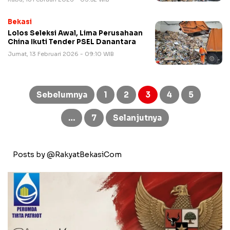
Bekasi
Lolos Seleksi Awal, Lima Perusahaan
China Ikuti Tender PSEL Danantara
Jumat, 13 Februari 2026 - 09:10 WIB
Paginasi
pos
Sebelumnya
1
2
3
4
5
…
7
Selanjutnya
Posts by @RakyatBekasiCom