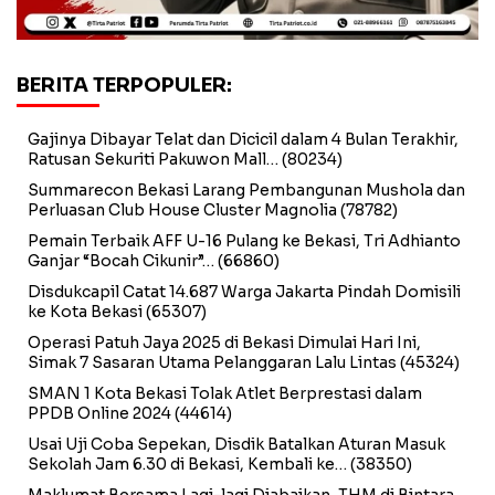
BERITA TERPOPULER:
Gajinya Dibayar Telat dan Dicicil dalam 4 Bulan Terakhir,
Ratusan Sekuriti Pakuwon Mall…
(80234)
Summarecon Bekasi Larang Pembangunan Mushola dan
Perluasan Club House Cluster Magnolia
(78782)
Pemain Terbaik AFF U-16 Pulang ke Bekasi, Tri Adhianto
Ganjar “Bocah Cikunir”…
(66860)
Disdukcapil Catat 14.687 Warga Jakarta Pindah Domisili
ke Kota Bekasi
(65307)
Operasi Patuh Jaya 2025 di Bekasi Dimulai Hari Ini,
Simak 7 Sasaran Utama Pelanggaran Lalu Lintas
(45324)
SMAN 1 Kota Bekasi Tolak Atlet Berprestasi dalam
PPDB Online 2024
(44614)
Usai Uji Coba Sepekan, Disdik Batalkan Aturan Masuk
Sekolah Jam 6.30 di Bekasi, Kembali ke…
(38350)
Maklumat Bersama Lagi-lagi Diabaikan, THM di Bintara