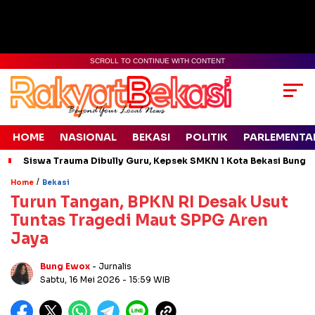
SCROLL TO CONTINUE WITH CONTENT
HOME
NASIONAL
BEKASI
POLITIK
PARLEMENTA
Siswa Trauma Dibully Guru, Kepsek SMKN 1 Kota Bekasi Bung
/
Home
Bekasi
Turun Tangan, BPKN RI Desak Usut
Tuntas Tragedi Maut SPPG Aren
Jaya
Bung Ewox
- Jurnalis
Sabtu, 16 Mei 2026
- 15:59 WIB