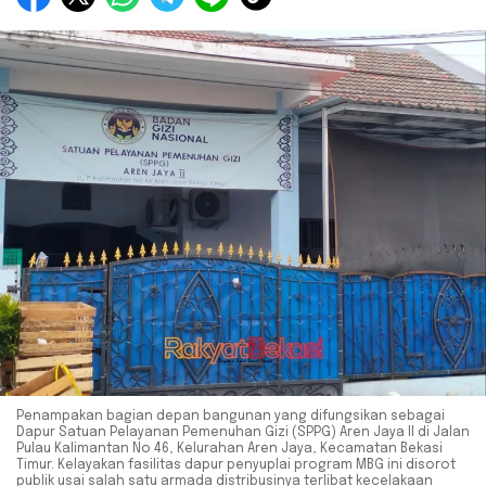
Penampakan bagian depan bangunan yang difungsikan sebagai
Dapur Satuan Pelayanan Pemenuhan Gizi (SPPG) Aren Jaya II di Jalan
Pulau Kalimantan No 46, Kelurahan Aren Jaya, Kecamatan Bekasi
Timur. Kelayakan fasilitas dapur penyuplai program MBG ini disorot
publik usai salah satu armada distribusinya terlibat kecelakaan