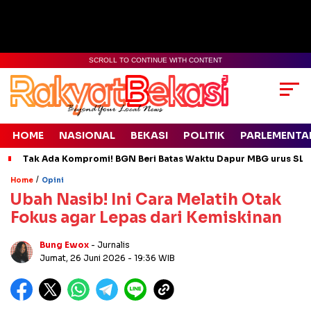
SCROLL TO CONTINUE WITH CONTENT
HOME
NASIONAL
BEKASI
POLITIK
PARLEMENTA
Tak Ada Kompromi! BGN Beri Batas Waktu Dapur MBG urus SLH
/
Home
Opini
Ubah Nasib! Ini Cara Melatih Otak
Fokus agar Lepas dari Kemiskinan
Bung Ewox
- Jurnalis
Jumat, 26 Juni 2026
- 19:36 WIB