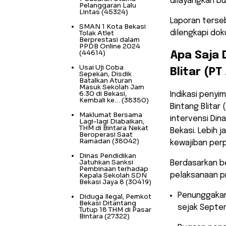
dilayangkan bu
Pelanggaran Lalu
Lintas
(45324)
Laporan terseb
SMAN 1 Kota Bekasi
Tolak Atlet
dilengkapi dok
Berprestasi dalam
PPDB Online 2024
(44614)
​Apa Saja
Usai Uji Coba
Blitar (PT
Sepekan, Disdik
Batalkan Aturan
Masuk Sekolah Jam
6.30 di Bekasi,
​Indikasi pen
Kembali ke…
(38350)
Bintang Blitar
Maklumat Bersama
intervensi Din
Lagi-lagi Diabaikan,
THM di Bintara Nekat
Bekasi. Lebih 
Beroperasi Saat
Ramadan
(38042)
kewajiban perp
Dinas Pendidikan
Jatuhkan Sanksi
​Berdasarkan b
Pembinaan terhadap
Kepala Sekolah SDN
pelaksanaan p
Bekasi Jaya 8
(30419)
​Penunggaka
Diduga Ilegal, Pemkot
Bekasi Ditantang
sejak Septe
Tutup 18 THM di Pasar
Bintara
(27322)