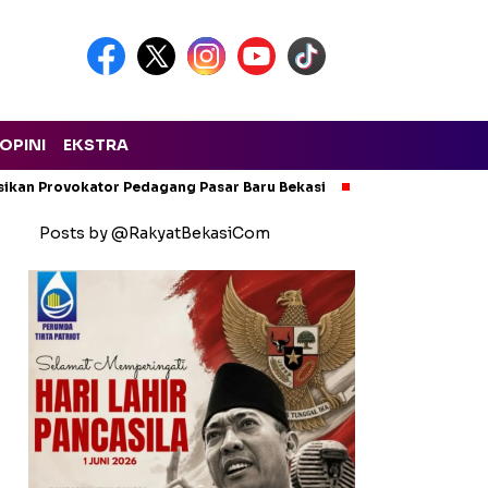
OPINI
EKSTRA
isikan Provokator Pedagang Pasar Baru Bekasi
Pencemaran Kali
Posts by @RakyatBekasiCom