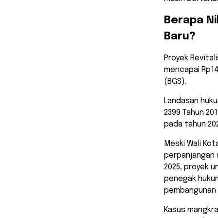
​Berapa Ni
Baru?
​Proyek Revita
mencapai Rp140
(BGS).
Landasan huku
2399 Tahun 20
pada tahun 202
​Meski Wali Ko
perpanjangan 
2025, proyek un
penegak hukum
pembangunan in
Kasus mangkrak