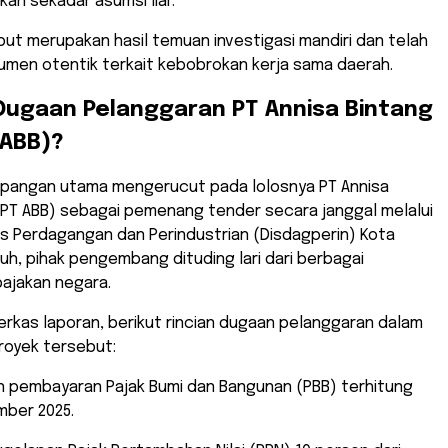
kan sekadar asumsi liar.
ut merupakan hasil temuan investigasi mandiri dan telah
umen otentik terkait kebobrokan kerja sama daerah.
 Dugaan Pelanggaran PT Annisa Bintang
 ABB)?
yimpangan utama mengerucut pada lolosnya PT Annisa
 (PT ABB) sebagai pemenang tender secara janggal melalui
as Perdagangan dan Perindustrian (Disdagperin) Kota
jauh, pihak pengembang dituding lari dari berbagai
ajakan negara.
erkas laporan, berikut rincian dugaan pelanggaran dalam
royek tersebut:
n pembayaran Pajak Bumi dan Bangunan (PBB) terhitung
mber 2025.