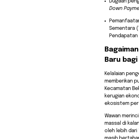
​Dugaan peng
Down Payme
​Pemanfaata
Sementara (
Pendapatan A
​Bagaiman
Baru bag
​Kelalaian pe
memberikan puk
Kecamatan Bek
kerugian ekono
ekosistem per
​Wawan merinci
massal di kala
oleh lebih dari
masih bertaha