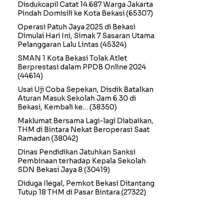
Disdukcapil Catat 14.687 Warga Jakarta
Pindah Domisili ke Kota Bekasi
(65307)
Operasi Patuh Jaya 2025 di Bekasi
Dimulai Hari Ini, Simak 7 Sasaran Utama
Pelanggaran Lalu Lintas
(45324)
SMAN 1 Kota Bekasi Tolak Atlet
Berprestasi dalam PPDB Online 2024
(44614)
Usai Uji Coba Sepekan, Disdik Batalkan
Aturan Masuk Sekolah Jam 6.30 di
Bekasi, Kembali ke…
(38350)
Maklumat Bersama Lagi-lagi Diabaikan,
THM di Bintara Nekat Beroperasi Saat
Ramadan
(38042)
Dinas Pendidikan Jatuhkan Sanksi
Pembinaan terhadap Kepala Sekolah
SDN Bekasi Jaya 8
(30419)
Diduga Ilegal, Pemkot Bekasi Ditantang
Tutup 18 THM di Pasar Bintara
(27322)