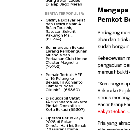
Gang Selon Ludes
Dilalap Jago Merah
​Mengapa 
BERITA TERPOPULER:
Pemkot B
Gajinya Dibayar Telat
dan Dicicil dalam 4
Bulan Terakhir,
Ratusan Sekuriti
​Pedagang meng
Pakuwon Mall…
(80234)
abai dan tidak
sudah bergulir 
Summarecon Bekasi
Larang Pembangunan
Mushola dan
Kekecewaan m
Perluasan Club House
Cluster Magnolia
pengaduan ber
(78782)
memuat bukti 
Pemain Terbaik AFF
U-16 Pulang ke
Bekasi, Tri Adhianto
​”Kami segena
Ganjar “Bocah
Cikunir”…
(66860)
Bekasi ke Keja
serius menanga
Disdukcapil Catat
14.687 Warga Jakarta
Pasar Kranji B
Pindah Domisili ke
Kota Bekasi
(65307)
RakyatBekasi.
Operasi Patuh Jaya
2025 di Bekasi
​Pria yang akr
Dimulai Hari Ini, Simak
7 Sasaran Utama