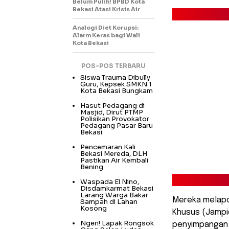
Belum Pulih! BPBD Kota
Bekasi Atasi Krisis Air
Analogi Diet Korupsi:
Alarm Keras bagi Wali
Kota Bekasi
POS-POS TERBARU
Siswa Trauma Dibully
Guru, Kepsek SMKN 1
Kota Bekasi Bungkam
Hasut Pedagang di
Masjid, Dirut PTMP
Polisikan Provokator
Pedagang Pasar Baru
Bekasi
Pencemaran Kali
Bekasi Mereda, DLH
Pastikan Air Kembali
Bening
Waspada El Nino,
Disdamkarmat Bekasi
Larang Warga Bakar
Mereka melapo
Sampah di Lahan
Kosong
Khusus (Jampi
Ngeri! Lapak Rongsok
penyimpangan p