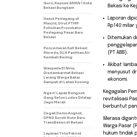
Guru, Kepsek SMKN 1 Kota
Bekasi ke Ke
Bekasi Bungkam
​Laporan dipi
Hasut Pedagang di
Masjid, Dirut PTMP
Rp140 miliar
Polisikan Provokator
Pedagang Pasar Baru
Bekasi
​Ditemukan 
penggelapan
Pencemaran Kali Bekasi
(PT ABB).
Mereda, DLH Pastikan Air
Kembali Bening
​Akibat lamb
Waspada El Nino,
menyusut dra
Disdamkarmat Bekasi
Larang Warga Bakar
ekonomi.
Sampah di Lahan Kosong
​Kegagalan Pe
Ngeri! Lapak Rongsok
Gang Selon Ludes Dilalap
revitalisasi Pa
Jago Merah
berbuntut pan
Cegah Demo Angkot,
DPRD Soroti Rute Baru
Merasa digant
TransBeken di Bekasi
Warga Pasar (R
hukum tindak p
Layanan Tirta Patriot