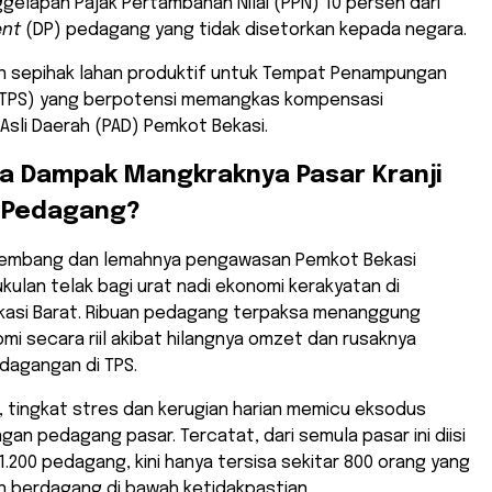
gelapan Pajak Pertambahan Nilai (PPN) 10 persen dari
nt
(DP) pedagang yang tidak disetorkan kepada negara.
n sepihak lahan produktif untuk Tempat Penampungan
TPS) yang berpotensi memangkas kompensasi
sli Daerah (PAD) Pemkot Bekasi.
a Dampak Mangkraknya Pasar Kranji
i Pedagang?
ngembang dan lemahnya pengawasan Pemkot Bekasi
ulan telak bagi urat nadi ekonomi kerakyatan di
asi Barat. Ribuan pedagang terpaksa menanggung
mi secara riil akibat hilangnya omzet dan rusaknya
dagangan di TPS.
, tingkat stres dan kerugian harian memicu eksodus
ngan pedagang pasar. Tercatat, dari semula pasar ini diisi
 1.200 pedagang, kini hanya tersisa sekitar 800 orang yang
n berdagang di bawah ketidakpastian.