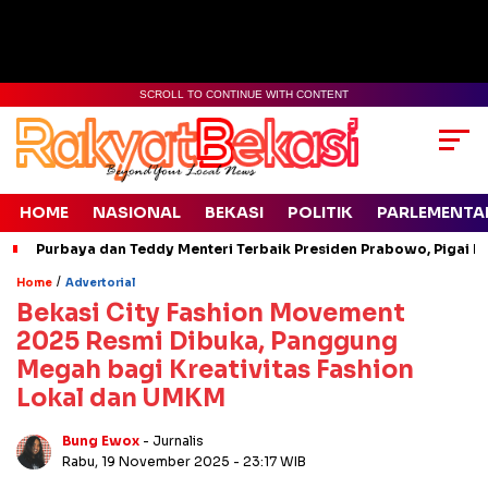
SCROLL TO CONTINUE WITH CONTENT
HOME
NASIONAL
BEKASI
POLITIK
PARLEMENTA
Purbaya dan Teddy Menteri Terbaik Presiden Prabowo, Pigai Pa
/
Home
Advertorial
Bekasi City Fashion Movement
2025 Resmi Dibuka, Panggung
Megah bagi Kreativitas Fashion
Lokal dan UMKM
Bung Ewox
- Jurnalis
Rabu, 19 November 2025
- 23:17 WIB