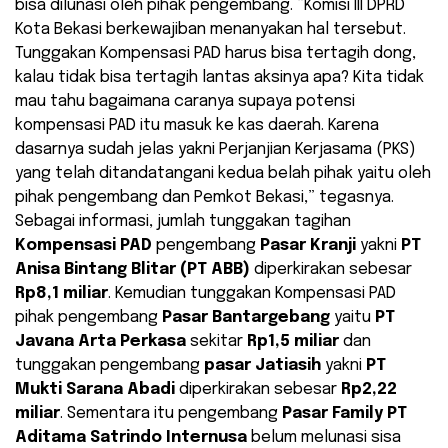
bisa dilunasi oleh pihak pengembang. “Komisi III DPRD
Kota Bekasi berkewajiban menanyakan hal tersebut.
Tunggakan Kompensasi PAD harus bisa tertagih dong,
kalau tidak bisa tertagih lantas aksinya apa? Kita tidak
mau tahu bagaimana caranya supaya potensi
kompensasi PAD itu masuk ke kas daerah. Karena
dasarnya sudah jelas yakni Perjanjian Kerjasama (PKS)
yang telah ditandatangani kedua belah pihak yaitu oleh
pihak pengembang dan Pemkot Bekasi,” tegasnya.
Sebagai informasi, jumlah tunggakan tagihan
Kompensasi PAD
pengembang
Pasar Kranji
yakni
PT
Anisa Bintang Blitar (PT ABB)
diperkirakan sebesar
Rp8,1 miliar
. Kemudian tunggakan Kompensasi PAD
pihak pengembang
Pasar Bantargebang
yaitu
PT
Javana Arta Perkasa
sekitar
Rp1,5 miliar
dan
tunggakan pengembang
pasar Jatiasih
yakni
PT
Mukti Sarana Abadi
diperkirakan sebesar
Rp2,22
miliar
. Sementara itu pengembang
Pasar Family
PT
Aditama Satrindo Internusa
belum melunasi sisa