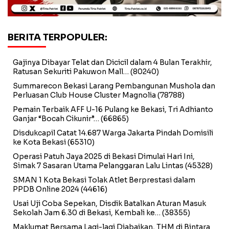
BERITA TERPOPULER:
Gajinya Dibayar Telat dan Dicicil dalam 4 Bulan Terakhir,
Ratusan Sekuriti Pakuwon Mall…
(80240)
Summarecon Bekasi Larang Pembangunan Mushola dan
Perluasan Club House Cluster Magnolia
(78788)
Pemain Terbaik AFF U-16 Pulang ke Bekasi, Tri Adhianto
Ganjar “Bocah Cikunir”…
(66865)
Disdukcapil Catat 14.687 Warga Jakarta Pindah Domisili
ke Kota Bekasi
(65310)
Operasi Patuh Jaya 2025 di Bekasi Dimulai Hari Ini,
Simak 7 Sasaran Utama Pelanggaran Lalu Lintas
(45328)
SMAN 1 Kota Bekasi Tolak Atlet Berprestasi dalam
PPDB Online 2024
(44616)
Usai Uji Coba Sepekan, Disdik Batalkan Aturan Masuk
Sekolah Jam 6.30 di Bekasi, Kembali ke…
(38355)
Maklumat Bersama Lagi-lagi Diabaikan, THM di Bintara