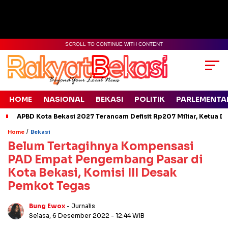
SCROLL TO CONTINUE WITH CONTENT
HOME
NASIONAL
BEKASI
POLITIK
PARLEMENTA
APBD Kota Bekasi 2027 Terancam Defisit Rp207 Miliar, Ketua D
/
Home
Bekasi
Belum Tertagihnya Kompensasi
PAD Empat Pengembang Pasar di
Kota Bekasi, Komisi III Desak
Pemkot Tegas
Bung Ewox
- Jurnalis
Selasa, 6 Desember 2022
- 12:44 WIB