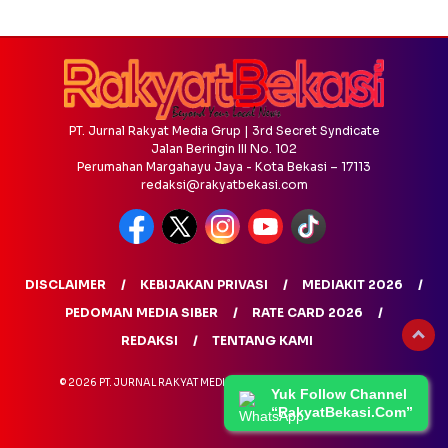
PT. Jurnal Rakyat Media Grup | 3rd Secret Syndicate
Jalan Beringin III No. 102
Perumahan Margahayu Jaya - Kota Bekasi – 17113
redaksi@rakyatbekasi.com
DISCLAIMER
KEBIJAKAN PRIVASI
MEDIAKIT 2026
PEDOMAN MEDIA SIBER
RATE CARD 2026
REDAKSI
TENTANG KAMI
© 2026 PT. JURNAL RAKYAT MEDIA GRUP - ALL RIGHTS RESERVED
Yuk Follow Channel
“RakyatBekasi.Com”