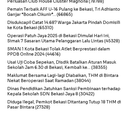
Perluasan Club House Cluster Magnolia
(78788)
Pemain Terbaik AFF U-16 Pulang ke Bekasi, Tri Adhianto
Ganjar “Bocah Cikunir”…
(66865)
Disdukcapil Catat 14.687 Warga Jakarta Pindah Domisili
ke Kota Bekasi
(65310)
Operasi Patuh Jaya 2025 di Bekasi Dimulai Hari Ini,
Simak 7 Sasaran Utama Pelanggaran Lalu Lintas
(45328)
SMAN 1 Kota Bekasi Tolak Atlet Berprestasi dalam
PPDB Online 2024
(44616)
Usai Uji Coba Sepekan, Disdik Batalkan Aturan Masuk
Sekolah Jam 6.30 di Bekasi, Kembali ke…
(38355)
Maklumat Bersama Lagi-lagi Diabaikan, THM di Bintara
Nekat Beroperasi Saat Ramadan
(38044)
Dinas Pendidikan Jatuhkan Sanksi Pembinaan terhadap
Kepala Sekolah SDN Bekasi Jaya 8
(30422)
Diduga Ilegal, Pemkot Bekasi Ditantang Tutup 18 THM di
Pasar Bintara
(27328)