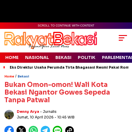
SCROLL TO CONTINUE WITH CONTENT
HOME
NASIONAL
BEKASI
POLITIK
PARLEMENTA
Eks Direktur Usaha Perumda Tirta Bhagasasi Resmi Pakai Rompi
/
Home
Bekasi
Bukan Omon-omon! Wali Kota
Bekasi Ngantor Gowes Sepeda
Tanpa Patwal
Denny Arya
- Jurnalis
Jumat, 10 April 2026
- 10:45 WIB