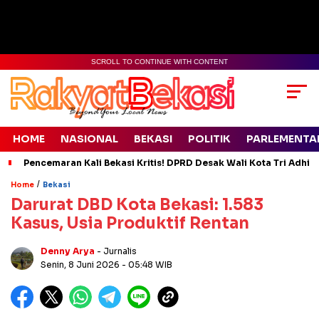
SCROLL TO CONTINUE WITH CONTENT
HOME
NASIONAL
BEKASI
POLITIK
PARLEMENTA
Pencemaran Kali Bekasi Kritis! DPRD Desak Wali Kota Tri Adhia
/
Home
Bekasi
Darurat DBD Kota Bekasi: 1.583
Kasus, Usia Produktif Rentan
Denny Arya
- Jurnalis
Senin, 8 Juni 2026
- 05:48 WIB