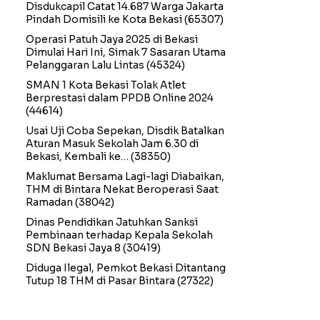
Disdukcapil Catat 14.687 Warga Jakarta
Pindah Domisili ke Kota Bekasi
(65307)
Operasi Patuh Jaya 2025 di Bekasi
Dimulai Hari Ini, Simak 7 Sasaran Utama
Pelanggaran Lalu Lintas
(45324)
SMAN 1 Kota Bekasi Tolak Atlet
Berprestasi dalam PPDB Online 2024
(44614)
Usai Uji Coba Sepekan, Disdik Batalkan
Aturan Masuk Sekolah Jam 6.30 di
Bekasi, Kembali ke…
(38350)
Maklumat Bersama Lagi-lagi Diabaikan,
THM di Bintara Nekat Beroperasi Saat
Ramadan
(38042)
Dinas Pendidikan Jatuhkan Sanksi
Pembinaan terhadap Kepala Sekolah
SDN Bekasi Jaya 8
(30419)
Diduga Ilegal, Pemkot Bekasi Ditantang
Tutup 18 THM di Pasar Bintara
(27322)