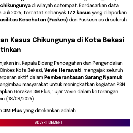
 chikungunya
di wilayah setempat. Berdasarkan data
a Juli 2025, tercatat sebanyak
172 kasus
yang dilaporkan
Fasilitas Kesehatan (Faskes)
dan Puskesmas di seluruh
an Kasus Chikungunya di Kota Bekasi
tinkan
njakan ini, Kepala Bidang Pencegahan dan Pengendalian
 Dinkes Kota Bekasi,
Vevie Herawati
, mengajak seluruh
erperan aktif dalam
Pemberantasan Sarang Nyamuk
mengimbau masyarakat untuk meningkatkan kegiatan PSN
pkan Gerakan 3M Plus,” ujar Vevie dalam keterangan
in (18/08/2025).
ah
3M Plus
yang ditekankan adalah:
ADVERTISEMENT