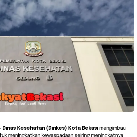
–
Dinas Kesehatan (Dinkes) Kota Bekasi
mengimbau
tuk meningkatkan kewaspadaan seiring meningkatnya