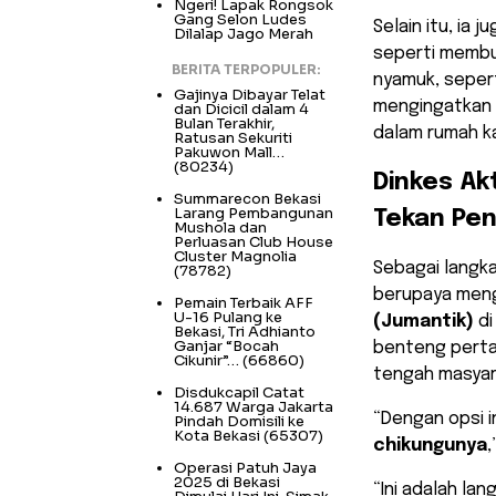
Ngeri! Lapak Rongsok
Gang Selon Ludes
​Selain itu, i
Dilalap Jago Merah
seperti membu
BERITA TERPOPULER:
nyamuk, sepert
Gajinya Dibayar Telat
mengingatkan 
dan Dicicil dalam 4
Bulan Terakhir,
dalam rumah ka
Ratusan Sekuriti
Pakuwon Mall…
(80234)
Dinkes Ak
Summarecon Bekasi
Larang Pembangunan
Tekan Pen
Mushola dan
Perluasan Club House
Cluster Magnolia
​Sebagai langk
(78782)
berupaya meng
Pemain Terbaik AFF
U-16 Pulang ke
(Jumantik)
di
Bekasi, Tri Adhianto
Ganjar “Bocah
benteng pert
Cikunir”…
(66860)
tengah masyar
Disdukcapil Catat
14.687 Warga Jakarta
“Dengan opsi 
Pindah Domisili ke
Kota Bekasi
(65307)
chikungunya
,
Operasi Patuh Jaya
2025 di Bekasi
“Ini adalah la