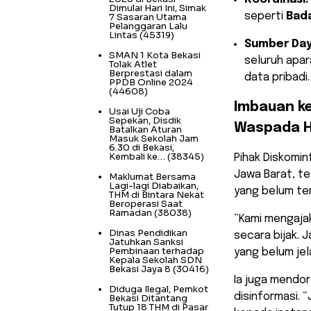
Dimulai Hari Ini, Simak
seperti
Bada
7 Sasaran Utama
Pelanggaran Lalu
Lintas
(45319)
Sumber Day
SMAN 1 Kota Bekasi
seluruh apar
Tolak Atlet
Berprestasi dalam
data pribadi.
PPDB Online 2024
(44608)
Imbauan k
Usai Uji Coba
Sepekan, Disdik
Waspada 
Batalkan Aturan
Masuk Sekolah Jam
6.30 di Bekasi,
Kembali ke…
(38345)
Pihak Diskomi
Jawa Barat, te
Maklumat Bersama
Lagi-lagi Diabaikan,
yang belum ter
THM di Bintara Nekat
Beroperasi Saat
Ramadan
(38038)
“Kami mengajak
Dinas Pendidikan
secara bijak. 
Jatuhkan Sanksi
Pembinaan terhadap
yang belum jel
Kepala Sekolah SDN
Bekasi Jaya 8
(30416)
Ia juga mendo
Diduga Ilegal, Pemkot
disinformasi. 
Bekasi Ditantang
Tutup 18 THM di Pasar