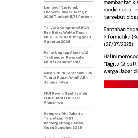
membantah kla
Lampaui Nasional,
media sosial. 
Ekonomi Jawa Barat Q2
2026 Tumbuh 5,73 Persen
tersebut dipas
Tak Ada Kompromi! BGN
Bantahan tegas
Beri Batas Waktu Dapur
Informatika (K
MBG urus SLHS hingga 10
Agustus 2026
(27/07/2025).
Pakar Ungkap Alasan AS
Hal ini meres
Tak Bangun Pangkalan
Militer di Indonesia
“DigitalGhost
warga Jabar di
Nasib PPPK Terancam! IPR
Tuntut Pusat Ambil Alih
Jaminan Gaji
MUI Resmi Ganti Istilah
LGBT Jadi LGSP, Ini
Alasannya
Pemprov DKI Jakarta
Targetkan TPST
Bantargebang Bebas
Open Dumping 2029