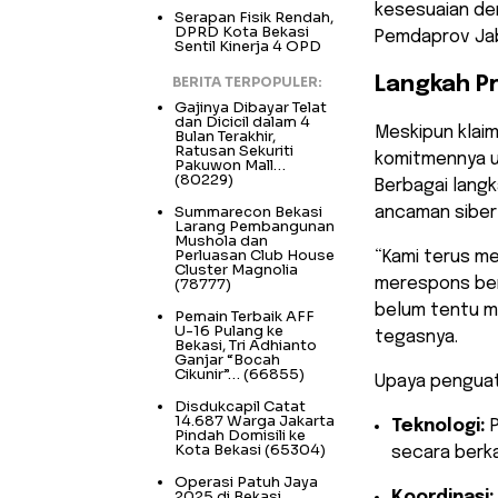
kesesuaian den
Serapan Fisik Rendah,
DPRD Kota Bekasi
Pemdaprov Jab
Sentil Kinerja 4 OPD
BERITA TERPOPULER:
Langkah P
Gajinya Dibayar Telat
dan Dicicil dalam 4
Meskipun klai
Bulan Terakhir,
Ratusan Sekuriti
komitmennya u
Pakuwon Mall…
(80229)
Berbagai langk
Summarecon Bekasi
ancaman siber
Larang Pembangunan
Mushola dan
Perluasan Club House
“Kami terus m
Cluster Magnolia
(78777)
merespons ber
belum tentu me
Pemain Terbaik AFF
U-16 Pulang ke
tegasnya.
Bekasi, Tri Adhianto
Ganjar “Bocah
Cikunir”…
(66855)
Upaya penguat
Disdukcapil Catat
14.687 Warga Jakarta
Teknologi:
P
Pindah Domisili ke
Kota Bekasi
(65304)
secara berka
Operasi Patuh Jaya
2025 di Bekasi
Koordinasi: