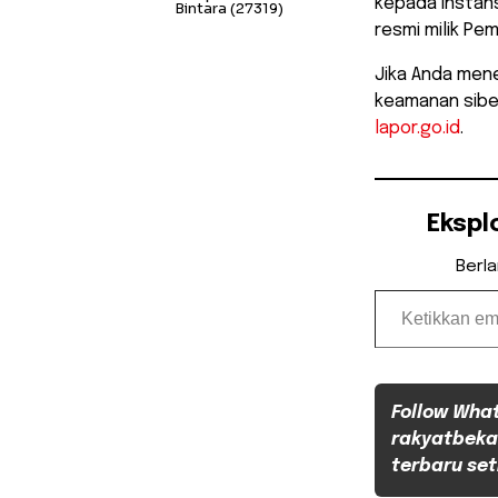
kepada instans
Bintara
(27319)
resmi milik Pe
Jika Anda mene
keamanan siber
lapor.go.id
.
Ekspl
Berl
Ketikkan email Anda...
Follow Wha
rakyatbeka
terbaru set