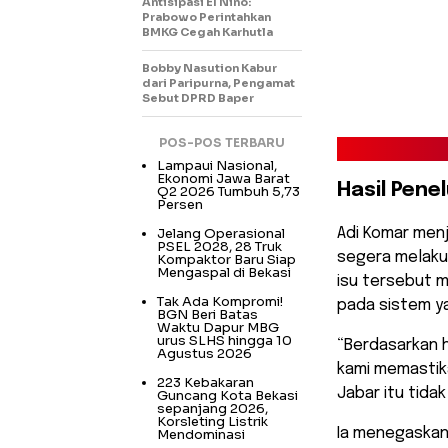
Antisipasi El Nino:
Prabowo Perintahkan
BMKG Cegah Karhutla
Bobby Nasution Kabur
dari Paripurna, Pengamat
Sebut DPRD Baper
POS-POS TERBARU
Lampaui Nasional,
Ekonomi Jawa Barat
Hasil Penel
Q2 2026 Tumbuh 5,73
Persen
Jelang Operasional
Adi Komar menj
PSEL 2028, 28 Truk
segera melaku
Kompaktor Baru Siap
Mengaspal di Bekasi
isu tersebut m
Tak Ada Kompromi!
pada sistem ya
BGN Beri Batas
Waktu Dapur MBG
urus SLHS hingga 10
“Berdasarkan h
Agustus 2026
kami memastik
223 Kebakaran
Jabar itu tidak
Guncang Kota Bekasi
sepanjang 2026,
Korsleting Listrik
Ia menegaskan 
Mendominasi