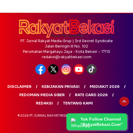
PT. Jurnal Rakyat Media Grup | 3rd Secret Syndicate
Jalan Beringin III No. 102
Perumahan Margahayu Jaya - Kota Bekasi – 17113
redaksi@rakyatbekasi.com
DISCLAIMER
KEBIJAKAN PRIVASI
MEDIAKIT 2026
PEDOMAN MEDIA SIBER
RATE CARD 2026
REDAKSI
TENTANG KAMI
© 2026 PT. JURNAL RAKYAT MEDIA GRUP - ALL RIGHTS RESERVED
Yuk Follow Channel
“RakyatBekasi.Com”