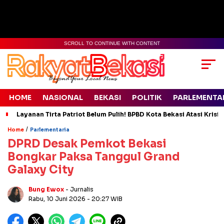
SCROLL TO CONTINUE WITH CONTENT
HOME
NASIONAL
BEKASI
POLITIK
PARLEMENTA
Layanan Tirta Patriot Belum Pulih! BPBD Kota Bekasi Atasi Krisis
/
Home
Parlementaria
DPRD Desak Pemkot Bekasi
Bongkar Paksa Tanggul Grand
Galaxy City
Bung Ewox
- Jurnalis
Rabu, 10 Juni 2026
- 20:27 WIB