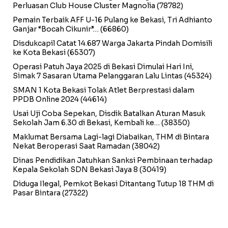
Perluasan Club House Cluster Magnolia
(78782)
Pemain Terbaik AFF U-16 Pulang ke Bekasi, Tri Adhianto
Ganjar “Bocah Cikunir”…
(66860)
Disdukcapil Catat 14.687 Warga Jakarta Pindah Domisili
ke Kota Bekasi
(65307)
Operasi Patuh Jaya 2025 di Bekasi Dimulai Hari Ini,
Simak 7 Sasaran Utama Pelanggaran Lalu Lintas
(45324)
SMAN 1 Kota Bekasi Tolak Atlet Berprestasi dalam
PPDB Online 2024
(44614)
Usai Uji Coba Sepekan, Disdik Batalkan Aturan Masuk
Sekolah Jam 6.30 di Bekasi, Kembali ke…
(38350)
Maklumat Bersama Lagi-lagi Diabaikan, THM di Bintara
Nekat Beroperasi Saat Ramadan
(38042)
Dinas Pendidikan Jatuhkan Sanksi Pembinaan terhadap
Kepala Sekolah SDN Bekasi Jaya 8
(30419)
Diduga Ilegal, Pemkot Bekasi Ditantang Tutup 18 THM di
Pasar Bintara
(27322)