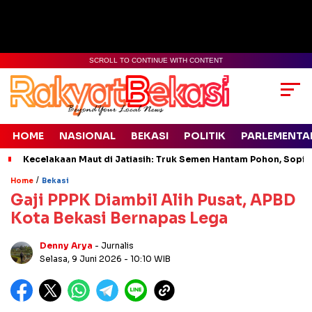
SCROLL TO CONTINUE WITH CONTENT
HOME
NASIONAL
BEKASI
POLITIK
PARLEMENTA
Kecelakaan Maut di Jatiasih: Truk Semen Hantam Pohon, Sopir 
/
Home
Bekasi
Gaji PPPK Diambil Alih Pusat, APBD
Kota Bekasi Bernapas Lega
Denny Arya
- Jurnalis
Selasa, 9 Juni 2026
- 10:10 WIB