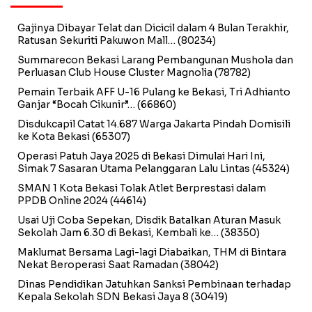
Gajinya Dibayar Telat dan Dicicil dalam 4 Bulan Terakhir,
Ratusan Sekuriti Pakuwon Mall…
(80234)
Summarecon Bekasi Larang Pembangunan Mushola dan
Perluasan Club House Cluster Magnolia
(78782)
Pemain Terbaik AFF U-16 Pulang ke Bekasi, Tri Adhianto
Ganjar “Bocah Cikunir”…
(66860)
Disdukcapil Catat 14.687 Warga Jakarta Pindah Domisili
ke Kota Bekasi
(65307)
Operasi Patuh Jaya 2025 di Bekasi Dimulai Hari Ini,
Simak 7 Sasaran Utama Pelanggaran Lalu Lintas
(45324)
SMAN 1 Kota Bekasi Tolak Atlet Berprestasi dalam
PPDB Online 2024
(44614)
Usai Uji Coba Sepekan, Disdik Batalkan Aturan Masuk
Sekolah Jam 6.30 di Bekasi, Kembali ke…
(38350)
Maklumat Bersama Lagi-lagi Diabaikan, THM di Bintara
Nekat Beroperasi Saat Ramadan
(38042)
Dinas Pendidikan Jatuhkan Sanksi Pembinaan terhadap
Kepala Sekolah SDN Bekasi Jaya 8
(30419)