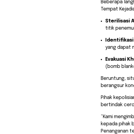
​Beberapa lang
Tempat Kejadia
Sterilisasi 
titik penem
Identifikasi
yang dapat m
Evakuasi Kh
(bomb blank
​Beruntung, si
berangsur kond
Pihak kepolisi
bertindak cer
​”Kami mengim
kepada pihak 
Penanganan ter