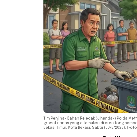
Tim Penjinak Bahan Peledak (Jihandak) Polda Me
granat nanas yang ditemukan di area tong samp
Bekasi Timur, Kota Bekasi, Sabtu (30/5/2026). (Foto