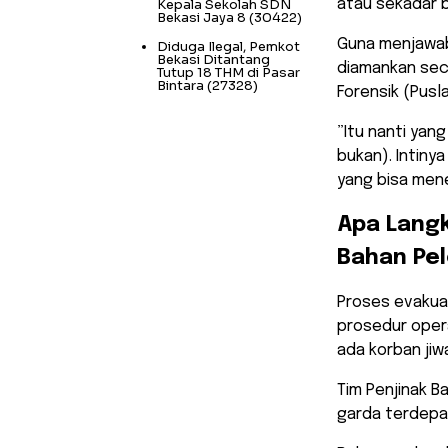
Kepala Sekolah SDN
atau sekadar b
Bekasi Jaya 8
(30422)
​Guna menjawab
Diduga Ilegal, Pemkot
Bekasi Ditantang
diamankan sec
Tutup 18 THM di Pasar
Bintara
(27328)
Forensik (Pusl
​”Itu nanti ya
bukan). Intiny
yang bisa mene
​Apa Lang
Bahan Pel
​Proses evaku
prosedur oper
ada korban jiw
Tim Penjinak B
garda terdepan