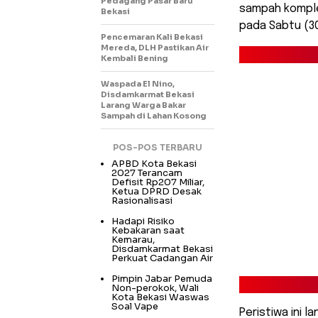
Pedagang Pasar Baru
sampah komple
Bekasi
pada Sabtu (30
Pencemaran Kali Bekasi
Mereda, DLH Pastikan Air
Kembali Bening
Waspada El Nino,
Disdamkarmat Bekasi
Larang Warga Bakar
Sampah di Lahan Kosong
POS-POS TERBARU
APBD Kota Bekasi
2027 Terancam
Defisit Rp207 Miliar,
Ketua DPRD Desak
Rasionalisasi
Hadapi Risiko
Kebakaran saat
Kemarau,
Disdamkarmat Bekasi
Perkuat Cadangan Air
Pimpin Jabar Pemuda
Non-perokok, Wali
Kota Bekasi Waswas
Soal Vape
Peristiwa ini 