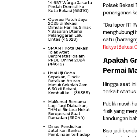
14.687 Warga Jakarta
Polsek Bekasi
Pindah Domisili ke
Kota Bekasi
(65310)
penanganan ka
Operasi Patuh Jaya
2025 di Bekasi
​”Dia lapor RT
Dimulai Hari Ini, Simak
7 Sasaran Utama
menghubungi i
Pelanggaran Lalu
Lintas
(45328)
satu (barangny
RakyatBekasi.
SMAN 1 Kota Bekasi
Tolak Atlet
Berprestasi dalam
PPDB Online 2024
​Apakah G
(44616)
Permai Ma
Usai Uji Coba
Sepekan, Disdik
Batalkan Aturan
​Hingga saat i
Masuk Sekolah Jam
6.30 di Bekasi,
terkait status
Kembali ke…
(38355)
Maklumat Bersama
Publik masih 
Lagi-lagi Diabaikan,
THM di Bintara Nekat
fisik yang men
Beroperasi Saat
Ramadan
(38044)
kandungan bah
Dinas Pendidikan
Jatuhkan Sanksi
Bisa jadi bend
Pembinaan terhadap