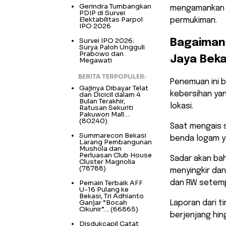
Gerindra Tumbangkan
mengamankan 
PDIP di Survei
Elektabilitas Parpol
permukiman.
IPO 2026
Survei IPO 2026:
​Bagaiman
Surya Paloh Ungguli
Prabowo dan
Jaya Beka
Megawati
BERITA TERPOPULER:
​Penemuan ini 
Gajinya Dibayar Telat
kebersihan ya
dan Dicicil dalam 4
Bulan Terakhir,
lokasi.
Ratusan Sekuriti
Pakuwon Mall…
(80240)
Saat mengais 
Summarecon Bekasi
benda logam ya
Larang Pembangunan
Mushola dan
Perluasan Club House
Sadar akan ba
Cluster Magnolia
(78788)
menyingkir da
Pemain Terbaik AFF
dan RW setem
U-16 Pulang ke
Bekasi, Tri Adhianto
Ganjar “Bocah
​Laporan dari 
Cikunir”…
(66865)
berjenjang hin
Disdukcapil Catat