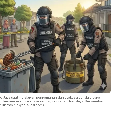
tro Jaya saat melakukan pengamanan dan evakuasi benda diduga
ah Perumahan Duren Jaya Permai, Kelurahan Aren Jaya, Kecamatan
: Ilustrasi/RakyatBekasi.com)