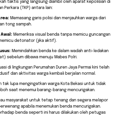
kah taktis yang langsung diambil oleh aparat kepolisian di
n Perkara (TKP) antara lain:
Area:
Memasang garis polisi dan menjauhkan warga dari
uan tong sampah.
 Awal:
Memeriksa visual benda tanpa memicu guncangan
emicu detonator (jika aktif).
usus:
Memindahkan benda ke dalam wadah anti-ledakan
et) sebelum dibawa menuju Mabes Polri.
tuasi di lingkungan Perumahan Duren Jaya Permai kini telah
usif dan aktivitas warga kembali berjalan normal.
an tak lupa mengingatkan warga Kota Bekasi untuk tidak
oboh saat menemui barang-barang mencurigakan.
bau masyarakat untuk tetap tenang dan segera melapor
berwenang apabila menemukan benda mencurigakan.
hadap benda seperti ini harus dilakukan oleh petugas