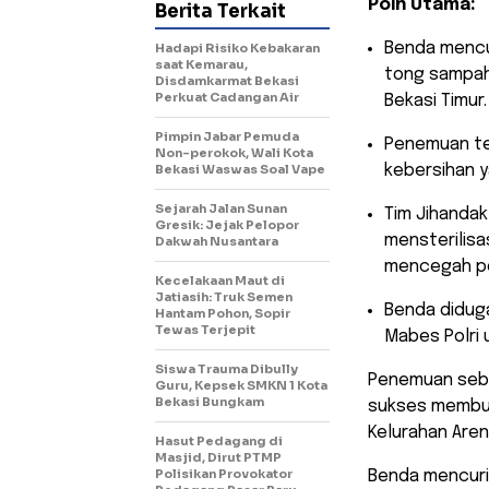
Poin Utama:
Berita Terkait
​Benda menc
Hadapi Risiko Kebakaran
saat Kemarau,
tong sampah
Disdamkarmat Bekasi
Perkuat Cadangan Air
Bekasi Timur.
Pimpin Jabar Pemuda
​Penemuan te
Non-perokok, Wali Kota
Bekasi Waswas Soal Vape
kebersihan y
Sejarah Jalan Sunan
​Tim Jihanda
Gresik: Jejak Pelopor
mensterilis
Dakwah Nusantara
mencegah po
Kecelakaan Maut di
Jatiasih: Truk Semen
​Benda didug
Hantam Pohon, Sopir
Tewas Terjepit
Mabes Polri 
Siswa Trauma Dibully
​Penemuan seb
Guru, Kepsek SMKN 1 Kota
Bekasi Bungkam
sukses membua
Kelurahan Aren
Hasut Pedagang di
Masjid, Dirut PTMP
Polisikan Provokator
Benda mencuri