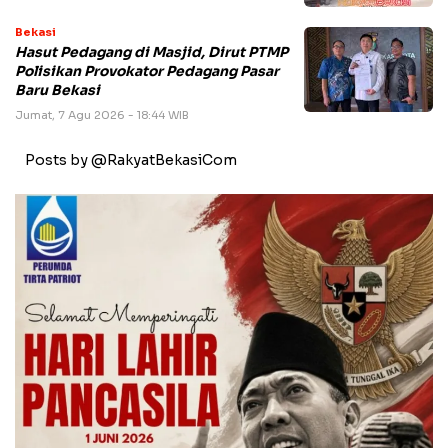
Bekasi
Hasut Pedagang di Masjid, Dirut PTMP
Polisikan Provokator Pedagang Pasar
Baru Bekasi
Jumat, 7 Agu 2026 - 18:44 WIB
Posts by @RakyatBekasiCom