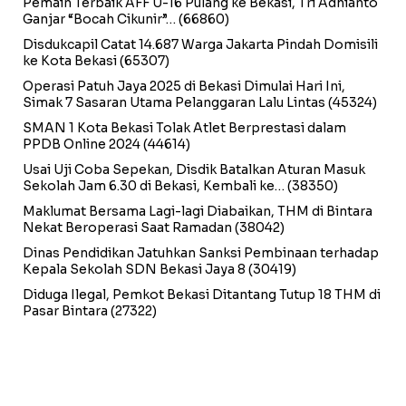
Pemain Terbaik AFF U-16 Pulang ke Bekasi, Tri Adhianto
Ganjar “Bocah Cikunir”…
(66860)
Disdukcapil Catat 14.687 Warga Jakarta Pindah Domisili
ke Kota Bekasi
(65307)
Operasi Patuh Jaya 2025 di Bekasi Dimulai Hari Ini,
Simak 7 Sasaran Utama Pelanggaran Lalu Lintas
(45324)
SMAN 1 Kota Bekasi Tolak Atlet Berprestasi dalam
PPDB Online 2024
(44614)
Usai Uji Coba Sepekan, Disdik Batalkan Aturan Masuk
Sekolah Jam 6.30 di Bekasi, Kembali ke…
(38350)
Maklumat Bersama Lagi-lagi Diabaikan, THM di Bintara
Nekat Beroperasi Saat Ramadan
(38042)
Dinas Pendidikan Jatuhkan Sanksi Pembinaan terhadap
Kepala Sekolah SDN Bekasi Jaya 8
(30419)
Diduga Ilegal, Pemkot Bekasi Ditantang Tutup 18 THM di
Pasar Bintara
(27322)