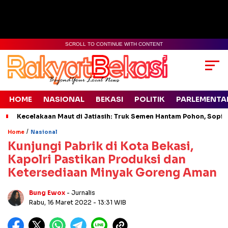
SCROLL TO CONTINUE WITH CONTENT
HOME
NASIONAL
BEKASI
POLITIK
PARLEMENTA
Kecelakaan Maut di Jatiasih: Truk Semen Hantam Pohon, Sopir 
/
Home
Nasional
Kunjungi Pabrik di Kota Bekasi,
Kapolri Pastikan Produksi dan
Ketersediaan Minyak Goreng Aman
Bung Ewox
- Jurnalis
Rabu, 16 Maret 2022
- 13:31 WIB