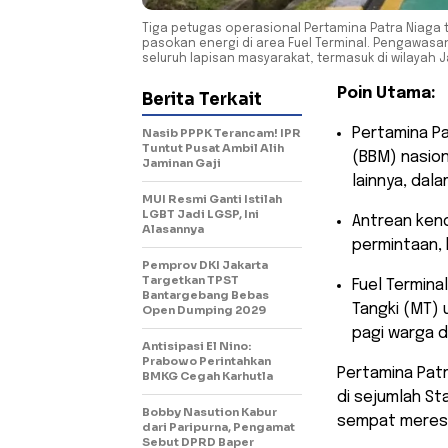
Tiga petugas operasional Pertamina Patra Niaga
pasokan energi di area Fuel Terminal. Pengawasan
seluruh lapisan masyarakat, termasuk di wilayah 
Poin Utama:
Berita Terkait
​Pertamina P
Nasib PPPK Terancam! IPR
Tuntut Pusat Ambil Alih
(BBM) nasion
Jaminan Gaji
lainnya, dal
MUI Resmi Ganti Istilah
LGBT Jadi LGSP, Ini
​Antrean ken
Alasannya
permintaan, 
Pemprov DKI Jakarta
Targetkan TPST
​Fuel Termin
Bantargebang Bebas
Tangki (MT) 
Open Dumping 2029
pagi warga di
Antisipasi El Nino:
Prabowo Perintahkan
​Pertamina Pa
BMKG Cegah Karhutla
di sejumlah S
Bobby Nasution Kabur
sempat meres
dari Paripurna, Pengamat
Sebut DPRD Baper