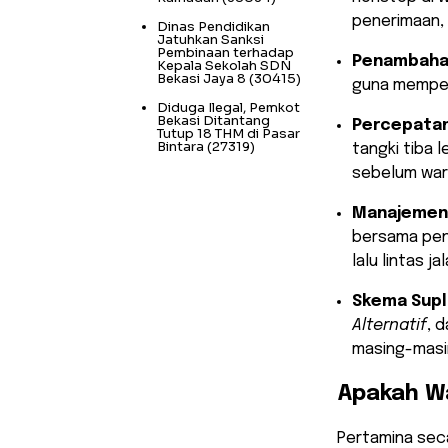
penerimaan, 
Dinas Pendidikan
Jatuhkan Sanksi
Pembinaan terhadap
Penambaha
Kepala Sekolah SDN
Bekasi Jaya 8
(30415)
guna memperc
Diduga Ilegal, Pemkot
Bekasi Ditantang
Percepatan
Tutup 18 THM di Pasar
Bintara
(27319)
tangki tiba 
sebelum warg
Manajemen 
bersama pen
lalu lintas ja
Skema Supla
Alternatif
, 
masing-masi
​Apakah 
​Pertamina se