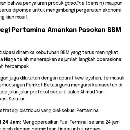
askan bahwa penyaluran produk
gasoline
(bensin) maupun
 terus dipompa untuk mengimbangi pergerakan ekonomi
g kian masif.
tegi Pertamina Amankan Pasokan BBM
isipasi dinamika kebutuhan BBM yang terus meningkat,
ra Niaga telah menerapkan sejumlah langkah operasional
yah terdampak.
angan juga dilakukan dengan aparat kewilayahan, termasuk
 Perhubungan Pemkot Bekasi guna mengurai kemacetan di
ada jalur-jalur protokol seperti Jalan Ahmad Yani,
asi Selatan.
 strategi distribusi yang dieksekusi Pertamina:
l 24 Jam:
Mengoperasikan Fuel Terminal selama 24 jam
ilayah dengan permintaan tinggi untuk proses