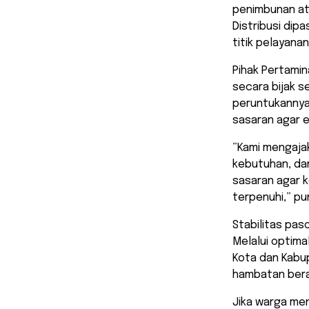
penimbunan at
Distribusi dip
titik pelayanan
​Pihak Pertam
secara bijak s
peruntukannya.
sasaran agar e
​”Kami mengaj
kebutuhan, da
sasaran agar 
terpenuhi,” pu
​Stabilitas pa
Melalui optima
Kota dan Kabu
hambatan bera
​Jika warga me