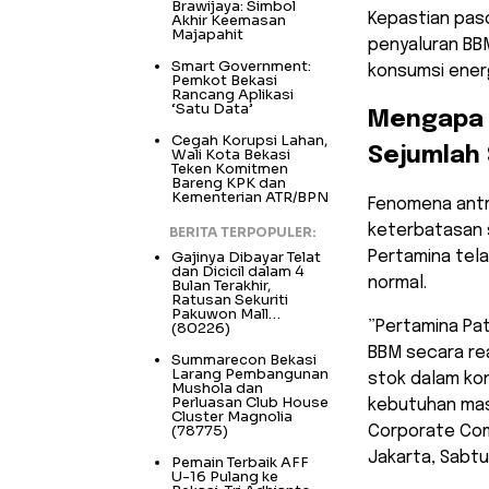
Brawijaya: Simbol
Kepastian paso
Akhir Keemasan
Majapahit
penyaluran BB
Smart Government:
konsumsi energ
Pemkot Bekasi
Rancang Aplikasi
‘Satu Data’
​Mengapa 
Cegah Korupsi Lahan,
Sejumlah
Wali Kota Bekasi
Teken Komitmen
Bareng KPK dan
Kementerian ATR/BPN
​Fenomena antr
keterbatasan 
BERITA TERPOPULER:
Gajinya Dibayar Telat
Pertamina tela
dan Dicicil dalam 4
normal.
Bulan Terakhir,
Ratusan Sekuriti
Pakuwon Mall…
​”Pertamina Pa
(80226)
BBM secara rea
Summarecon Bekasi
Larang Pembangunan
stok dalam kon
Mushola dan
Perluasan Club House
kebutuhan mas
Cluster Magnolia
(78775)
Corporate Comm
Jakarta, Sabtu
Pemain Terbaik AFF
U-16 Pulang ke