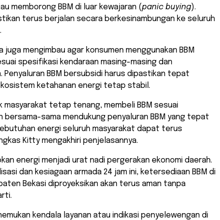
au memborong BBM di luar kewajaran (
panic buying
).
astikan terus berjalan secara berkesinambungan ke seluruh
.
ina juga mengimbau agar konsumen menggunakan BBM
esuai spesifikasi kendaraan masing-masing dan
 Penyaluran BBM bersubsidi harus dipastikan tepat
kosistem ketahanan energi tetap stabil.
ak masyarakat tetap tenang, membeli BBM sesuai
n bersama-sama mendukung penyaluran BBM yang tepat
kebutuhan energi seluruh masyarakat dapat terus
ngkas Kitty mengakhiri penjelasannya.
sokan energi menjadi urat nadi pergerakan ekonomi daerah.
lisasi dan kesiagaan armada 24 jam ini, ketersediaan BBM di
paten Bekasi diproyeksikan akan terus aman tanpa
rti.
nemukan kendala layanan atau indikasi penyelewengan di