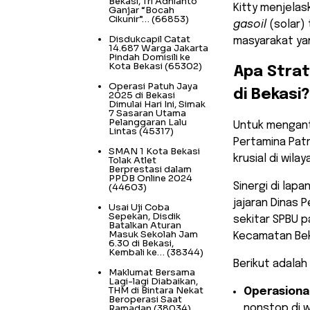
Bekasi, Tri Adhianto
​Kitty menjel
Ganjar “Bocah
Cikunir”…
(66853)
gasoil
(solar)
Disdukcapil Catat
masyarakat yan
14.687 Warga Jakarta
Pindah Domisili ke
Kota Bekasi
(65302)
​Apa Stra
Operasi Patuh Jaya
di Bekasi?
2025 di Bekasi
Dimulai Hari Ini, Simak
7 Sasaran Utama
Pelanggaran Lalu
​Untuk mengant
Lintas
(45317)
Pertamina Pat
SMAN 1 Kota Bekasi
krusial di wila
Tolak Atlet
Berprestasi dalam
PPDB Online 2024
Sinergi di lap
(44603)
jajaran Dinas
Usai Uji Coba
Sepekan, Disdik
sekitar SPBU p
Batalkan Aturan
Masuk Sekolah Jam
Kecamatan Bek
6.30 di Bekasi,
Kembali ke…
(38344)
​Berikut adalah
Maklumat Bersama
Lagi-lagi Diabaikan,
THM di Bintara Nekat
Operasiona
Beroperasi Saat
Ramadan
(38034)
nonstop di w