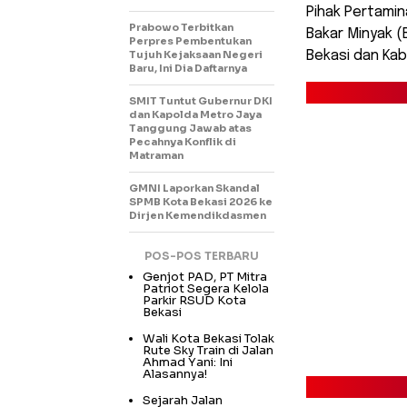
Pihak Pertami
Prabowo Terbitkan
Bakar Minyak (
Perpres Pembentukan
Tujuh Kejaksaan Negeri
Bekasi dan Ka
Baru, Ini Dia Daftarnya
SMIT Tuntut Gubernur DKI
dan Kapolda Metro Jaya
Tanggung Jawab atas
Pecahnya Konflik di
Matraman
GMNI Laporkan Skandal
SPMB Kota Bekasi 2026 ke
Dirjen Kemendikdasmen
POS-POS TERBARU
Genjot PAD, PT Mitra
Patriot Segera Kelola
Parkir RSUD Kota
Bekasi
Wali Kota Bekasi Tolak
Rute Sky Train di Jalan
Ahmad Yani: Ini
Alasannya!
Sejarah Jalan