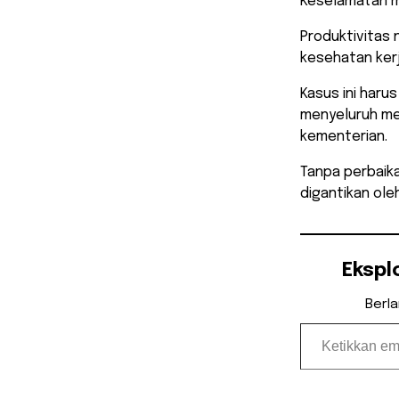
Keselamatan m
Produktivitas 
kesehatan kerj
Kasus ini har
menyeluruh me
kementerian.
Tanpa perbaik
digantikan ole
Ekspl
Berl
Ketikkan email Anda...