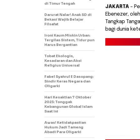
di Timur Tengah
JAKARTA
– Pe
Ebenezer, ole
Darurat Nalar! Anak SD di
Bekasi Wajib Belajar
Tangkap Tanga
Filsafat
bagi dunia ket
Ironi Kaum Miskin Urban:
Tergilas Sistem, Tidur pun
Harus Bergantian
Tobat Ekologis,
Kesadaran dan Aksi
Religius Universal
Fabel Syahrul E Dasopang:
Sindir Keras Negara dan
Oligarki
Hari Kesaktian 7 Oktober
2023: Tonggak
Kebangunan Global Islam
Saat Ini
Awas! Ketidakpastian
Hukum Jadi Tameng
Abadi Para Oligarki