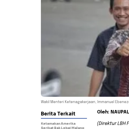
Wakil Menteri Ketenagakerjaan, Immanuel Ebeneze
Oleh: NAUPAL
Berita Terkait
(Direktur LBH F
Ketamakan Amerika
Serikat Bak Lebai Malang