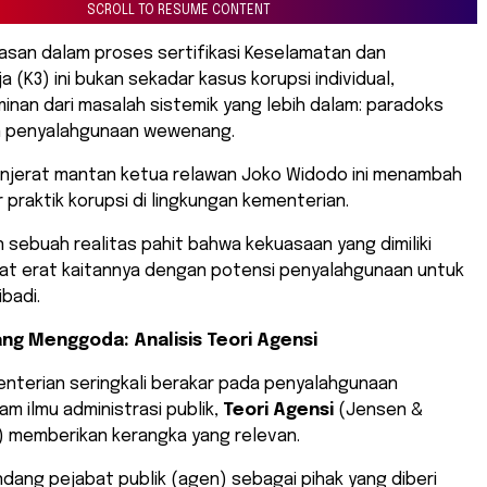
SCROLL TO RESUME CONTENT
san dalam proses sertifikasi Keselamatan dan
a (K3) ini bukan sekadar kasus korupsi individual,
inan dari masalah sistemik yang lebih dalam: paradoks
n penyalahgunaan wewenang.
njerat mantan ketua relawan Joko Widodo ini menambah
 praktik korupsi di lingkungan kementerian.
 sebuah realitas pahit bahwa kekuasaan yang dimiliki
at erat kaitannya dengan potensi penyalahgunaan untuk
badi.
ng Menggoda: Analisis Teori Agensi
enterian seringkali berakar pada penyalahgunaan
am ilmu administrasi publik,
Teori Agensi
(Jensen &
) memberikan kerangka yang relevan.
ndang pejabat publik (agen) sebagai pihak yang diberi