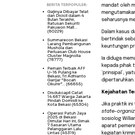
BERITA TERPOPULER:
mandat oleh ma
Gajinya Dibayar Telat
mengutamakan 
dan Dicicil dalam 4
Bulan Terakhir,
seharusnya mer
Ratusan Sekuriti
Pakuwon Mall…
(80229)
Dalam kasus d
bertindak seb
Summarecon Bekasi
Larang Pembangunan
keuntungan pri
Mushola dan
Perluasan Club House
Cluster Magnolia
Ia diduga mema
(78777)
kepada pihak 
Pemain Terbaik AFF
U-16 Pulang ke
‘prinsipal’, y
Bekasi, Tri Adhianto
Ganjar “Bocah
dipertaruhkan.
Cikunir”…
(66855)
Kejahatan Ter
Disdukcapil Catat
14.687 Warga Jakarta
Pindah Domisili ke
Jika praktik in
Kota Bekasi
(65304)
state-organiz
Operasi Patuh Jaya
2025 di Bekasi
sosiolog Willi
Dimulai Hari Ini, Simak
7 Sasaran Utama
aparat pemerin
Pelanggaran Lalu
Lintas
(45319)
kegiatan krimi