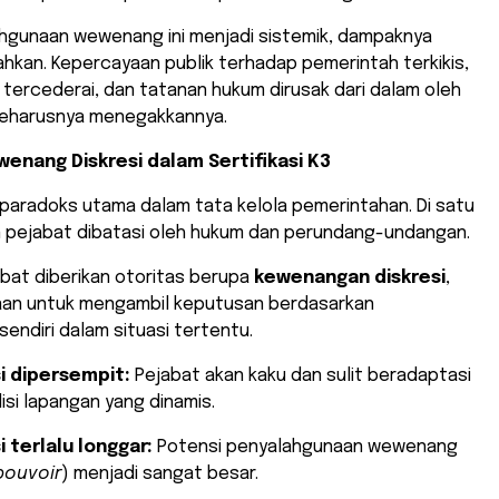
ahgunaan wewenang ini menjadi sistemik, dampaknya
hkan. Kepercayaan publik terhadap pemerintah terkikis,
l tercederai, dan tatanan hukum dirusak dari dalam oleh
eharusnya menegakkannya.
enang Diskresi dalam Sertifikasi K3
ak paradoks utama dalam tata kelola pemerintahan. Di satu
an pejabat dibatasi oleh hukum dan perundang-undangan.
ejabat diberikan otoritas berupa
kewenangan diskresi
,
saan untuk mengambil keputusan berdasarkan
endiri dalam situasi tertentu.
si dipersempit:
Pejabat akan kaku dan sulit beradaptasi
si lapangan yang dinamis.
i terlalu longgar:
Potensi penyalahgunaan wewenang
pouvoir
) menjadi sangat besar.