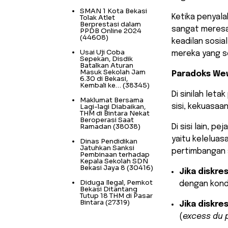
SMAN 1 Kota Bekasi
​Ketika penyal
Tolak Atlet
Berprestasi dalam
sangat meresa
PPDB Online 2024
(44608)
keadilan sosia
Usai Uji Coba
mereka yang s
Sepekan, Disdik
Batalkan Aturan
Masuk Sekolah Jam
Paradoks Wew
6.30 di Bekasi,
Kembali ke…
(38345)
Di sinilah let
Maklumat Bersama
Lagi-lagi Diabaikan,
sisi, kekuasa
THM di Bintara Nekat
Beroperasi Saat
Ramadan
(38038)
Di sisi lain, p
yaitu kelelua
Dinas Pendidikan
Jatuhkan Sanksi
pertimbangan s
Pembinaan terhadap
Kepala Sekolah SDN
Bekasi Jaya 8
(30416)
Jika diskre
Diduga Ilegal, Pemkot
dengan kondi
Bekasi Ditantang
Tutup 18 THM di Pasar
Bintara
(27319)
Jika diskres
(
excess du 