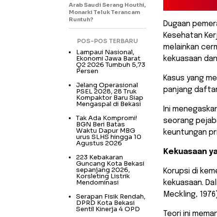
Arab Saudi Serang Houthi,
Monarki Teluk Terancam
Runtuh?
Dugaan pemera
Kesehatan Kerj
POS-POS TERBARU
melainkan cerm
Lampaui Nasional,
Ekonomi Jawa Barat
kekuasaan da
Q2 2026 Tumbuh 5,73
Persen
Kasus yang me
Jelang Operasional
panjang daftar
PSEL 2028, 28 Truk
Kompaktor Baru Siap
Mengaspal di Bekasi
Ini menegaskan
Tak Ada Kompromi!
seorang pejab
BGN Beri Batas
Waktu Dapur MBG
keuntungan pri
urus SLHS hingga 10
Agustus 2026
Kekuasaan ya
223 Kebakaran
Guncang Kota Bekasi
sepanjang 2026,
Korupsi di kem
Korsleting Listrik
Mendominasi
kekuasaan. Dal
Meckling, 1976
Serapan Fisik Rendah,
DPRD Kota Bekasi
Sentil Kinerja 4 OPD
Teori ini mema