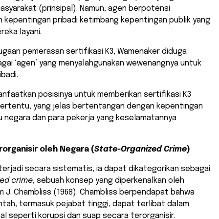
syarakat (prinsipal). Namun, agen berpotensi
kepentingan pribadi ketimbang kepentingan publik yang
eka layani.
ugaan pemerasan sertifikasi K3, Wamenaker diduga
agai ‘agen’ yang menyalahgunakan wewenangnya untuk
badi.
nfaatkan posisinya untuk memberikan sertifikasi K3
tertentu, yang jelas bertentangan dengan kepentingan
aitu negara dan para pekerja yang keselamatannya
organisir oleh Negara (
State-Organized Crime
)
i terjadi secara sistematis, ia dapat dikategorikan sebagai
ed crime
, sebuah konsep yang diperkenalkan oleh
am J. Chambliss (1968). Chambliss berpendapat bahwa
tah, termasuk pejabat tinggi, dapat terlibat dalam
nal seperti korupsi dan suap secara terorganisir.