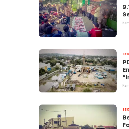
9.
S
Kami
BEK
PD
En
“I
Kami
BEK
Be
F