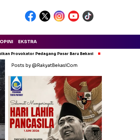
OPINI
EKSTRA
isikan Provokator Pedagang Pasar Baru Bekasi
Pencemaran Kali
Posts by @RakyatBekasiCom
Headline