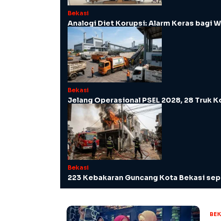
Bekasi
Analogi Diet Korupsi: Alarm Keras bagi W
Bekasi
Jelang Operasional PSEL 2028, 28 Truk K
Bekasi
223 Kebakaran Guncang Kota Bekasi sepa
BEK