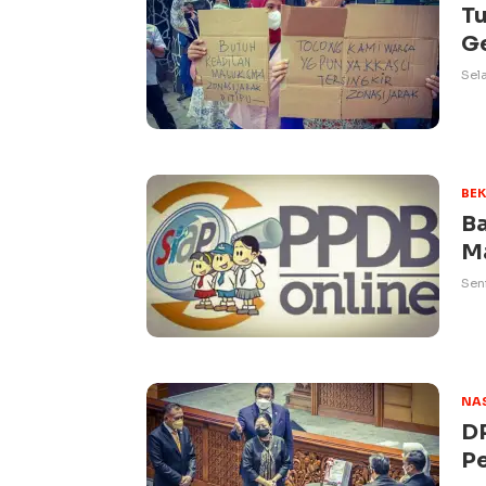
Tu
G
Sela
BEK
Ba
Ma
Seni
NA
DP
P