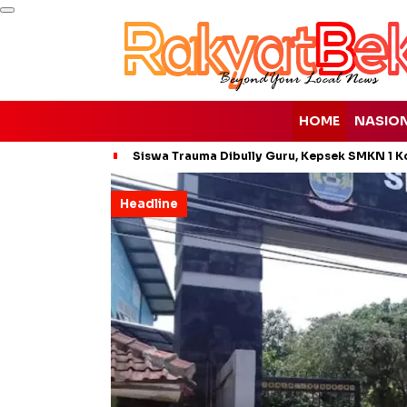
HOME
NASIO
Siswa Trauma Dibully Guru, Kepsek SMKN 1 K
Headline