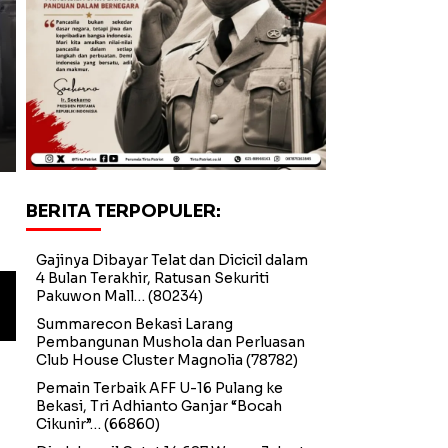
BEKASI
Hasut Pedagang di Masjid,
Provokator Pedagang Pasa
BERITA TERPOPULER:
Gajinya Dibayar Telat dan Dicicil dalam
4 Bulan Terakhir, Ratusan Sekuriti
Hasut Pedagang di Masjid, Dirut PTMP Polisikan 
Pakuwon Mall…
(80234)
Summarecon Bekasi Larang
Pembangunan Mushola dan Perluasan
Club House Cluster Magnolia
(78782)
Pemain Terbaik AFF U-16 Pulang ke
Bekasi, Tri Adhianto Ganjar “Bocah
Cikunir”…
(66860)