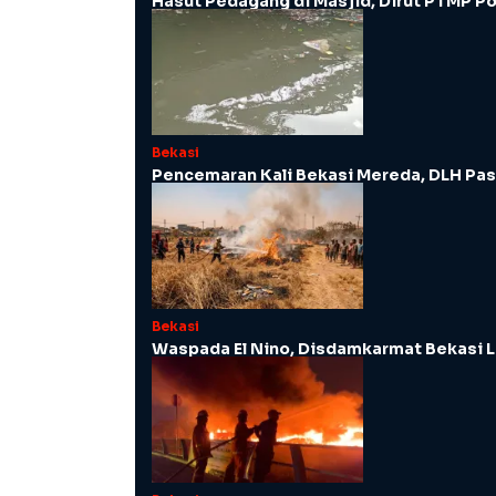
Hasut Pedagang di Masjid, Dirut PTMP Po
Bekasi
Pencemaran Kali Bekasi Mereda, DLH Pas
Bekasi
Waspada El Nino, Disdamkarmat Bekasi 