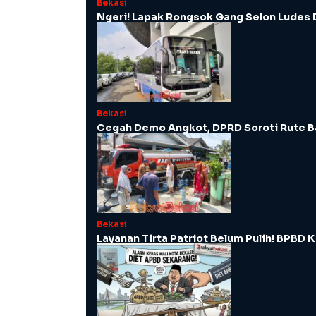
Bekasi
Ngeri! Lapak Rongsok Gang Selon Ludes 
Bekasi
Cegah Demo Angkot, DPRD Soroti Rute B
Bekasi
Layanan Tirta Patriot Belum Pulih! BPBD K