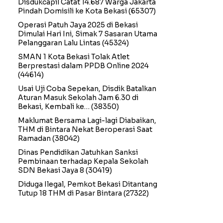
Disdukcapil Catat 14.687 Warga Jakarta
Pindah Domisili ke Kota Bekasi
(65307)
Operasi Patuh Jaya 2025 di Bekasi
Dimulai Hari Ini, Simak 7 Sasaran Utama
Pelanggaran Lalu Lintas
(45324)
SMAN 1 Kota Bekasi Tolak Atlet
Berprestasi dalam PPDB Online 2024
(44614)
Usai Uji Coba Sepekan, Disdik Batalkan
Aturan Masuk Sekolah Jam 6.30 di
Bekasi, Kembali ke…
(38350)
Maklumat Bersama Lagi-lagi Diabaikan,
THM di Bintara Nekat Beroperasi Saat
Ramadan
(38042)
Dinas Pendidikan Jatuhkan Sanksi
Pembinaan terhadap Kepala Sekolah
SDN Bekasi Jaya 8
(30419)
Diduga Ilegal, Pemkot Bekasi Ditantang
Tutup 18 THM di Pasar Bintara
(27322)