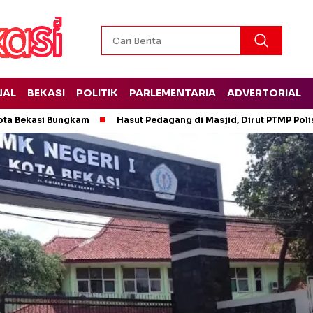
NAL
BEKASI
POLITIK
PARLEMENTARIA
ADVERTORIAL
ota Bekasi Bungkam
Hasut Pedagang di Masjid, Dirut PTMP Pol