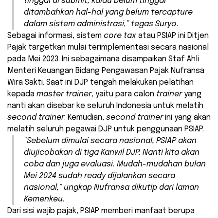
tinggal di submit, kalau belum tinggal
ditambahkan hal-hal yang belum tercapture
dalam sistem administrasi,” tegas Suryo.
Sebagai informasi, sistem
core tax
atau PSIAP ini Ditjen
Pajak targetkan mulai terimplementasi secara nasional
pada Mei 2023. Ini sebagaimana disampaikan Staf Ahli
Menteri Keuangan Bidang Pengawasan Pajak Nufransa
Wira Sakti. Saat ini DJP tengah melakukan pelatihan
kepada
master trainer
, yaitu para calon
trainer
yang
nanti akan disebar ke seluruh Indonesia untuk melatih
second trainer
. Kemudian,
second trainer
ini yang akan
melatih seluruh pegawai DJP untuk penggunaan PSIAP.
“Sebelum dimulai secara nasional, PSIAP akan
diujicobakan di tiga Kanwil DJP. Nanti kita akan
coba dan juga evaluasi. Mudah-mudahan bulan
Mei 2024 sudah ready dijalankan secara
nasional,” ungkap Nufransa dikutip dari laman
Kemenkeu.
Dari sisi wajib pajak, PSIAP memberi manfaat berupa