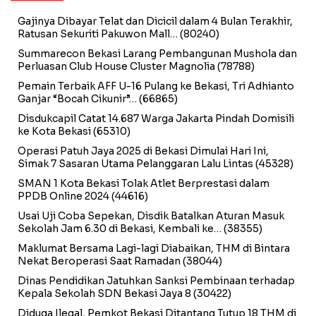
Gajinya Dibayar Telat dan Dicicil dalam 4 Bulan Terakhir,
Ratusan Sekuriti Pakuwon Mall…
(80240)
Summarecon Bekasi Larang Pembangunan Mushola dan
Perluasan Club House Cluster Magnolia
(78788)
Pemain Terbaik AFF U-16 Pulang ke Bekasi, Tri Adhianto
Ganjar “Bocah Cikunir”…
(66865)
Disdukcapil Catat 14.687 Warga Jakarta Pindah Domisili
ke Kota Bekasi
(65310)
Operasi Patuh Jaya 2025 di Bekasi Dimulai Hari Ini,
Simak 7 Sasaran Utama Pelanggaran Lalu Lintas
(45328)
SMAN 1 Kota Bekasi Tolak Atlet Berprestasi dalam
PPDB Online 2024
(44616)
Usai Uji Coba Sepekan, Disdik Batalkan Aturan Masuk
Sekolah Jam 6.30 di Bekasi, Kembali ke…
(38355)
Maklumat Bersama Lagi-lagi Diabaikan, THM di Bintara
Nekat Beroperasi Saat Ramadan
(38044)
Dinas Pendidikan Jatuhkan Sanksi Pembinaan terhadap
Kepala Sekolah SDN Bekasi Jaya 8
(30422)
Diduga Ilegal, Pemkot Bekasi Ditantang Tutup 18 THM di