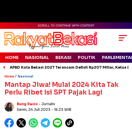
SCROLL TO CONTINUE WITH CONTENT
HOME
NASIONAL
BEKASI
POLITIK
PARLEMENTA
APBD Kota Bekasi 2027 Terancam Defisit Rp207 Miliar, Ketua D
/
Home
Nasional
Mantap Jiwa! Mulai 2024 Kita Tak
Perlu Ribet Isi SPT Pajak Lagi
Bung Ewox
- Jurnalis
Senin, 24 Juli 2023
- 16:23 WIB