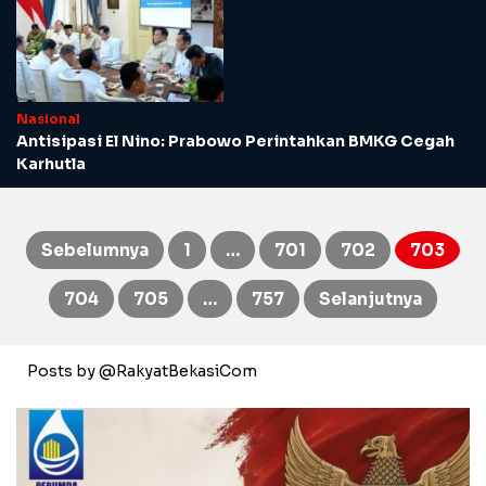
Nasional
Antisipasi El Nino: Prabowo Perintahkan BMKG Cegah
Karhutla
Sebelumnya
1
…
701
702
703
Paginasi
704
705
…
757
Selanjutnya
pos
Posts by @RakyatBekasiCom