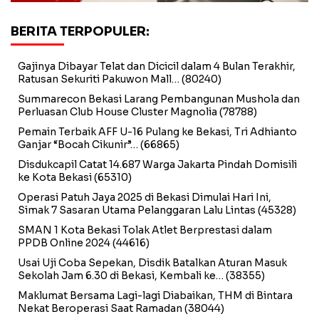
BERITA TERPOPULER:
Gajinya Dibayar Telat dan Dicicil dalam 4 Bulan Terakhir,
Ratusan Sekuriti Pakuwon Mall…
(80240)
Summarecon Bekasi Larang Pembangunan Mushola dan
Perluasan Club House Cluster Magnolia
(78788)
Pemain Terbaik AFF U-16 Pulang ke Bekasi, Tri Adhianto
Ganjar “Bocah Cikunir”…
(66865)
Disdukcapil Catat 14.687 Warga Jakarta Pindah Domisili
ke Kota Bekasi
(65310)
Operasi Patuh Jaya 2025 di Bekasi Dimulai Hari Ini,
Simak 7 Sasaran Utama Pelanggaran Lalu Lintas
(45328)
SMAN 1 Kota Bekasi Tolak Atlet Berprestasi dalam
PPDB Online 2024
(44616)
Usai Uji Coba Sepekan, Disdik Batalkan Aturan Masuk
Sekolah Jam 6.30 di Bekasi, Kembali ke…
(38355)
Maklumat Bersama Lagi-lagi Diabaikan, THM di Bintara
Nekat Beroperasi Saat Ramadan
(38044)