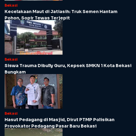
Bekasi
Kecelakaan Maut di Jatiasih: Truk Semen Hantam
Pohon, Sopir Tewas Terjepit
Bekasi
Siswa Trauma Dibully Guru, Kepsek SMKN 1 Kota Bekasi
Bungkam
Bekasi
Hasut Pedagang di Masjid, Dirut PTMP Polisikan
Provokator Pedagang Pasar Baru Bekasi