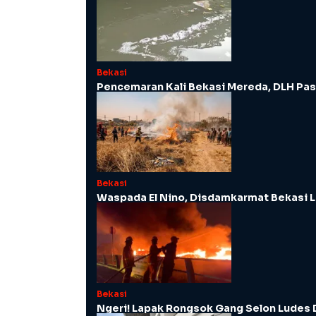
Bekasi
Pencemaran Kali Bekasi Mereda, DLH Pas
Bekasi
Waspada El Nino, Disdamkarmat Bekasi 
Bekasi
Ngeri! Lapak Rongsok Gang Selon Ludes 