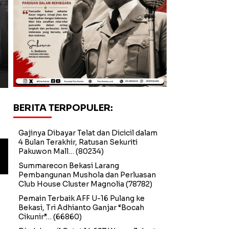
BEKASI
Hasut Pedagang di Masjid,
Provokator Pedagang Pasa
BERITA TERPOPULER:
Gajinya Dibayar Telat dan Dicicil dalam
4 Bulan Terakhir, Ratusan Sekuriti
Hasut Pedagang di Masjid, Dirut PTMP Polisikan 
Pakuwon Mall…
(80234)
Summarecon Bekasi Larang
Pembangunan Mushola dan Perluasan
Club House Cluster Magnolia
(78782)
Pemain Terbaik AFF U-16 Pulang ke
Bekasi, Tri Adhianto Ganjar “Bocah
Cikunir”…
(66860)