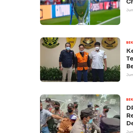
Ch
Jum
BEK
K
T
Be
Jum
BEK
D
Re
D
Juma