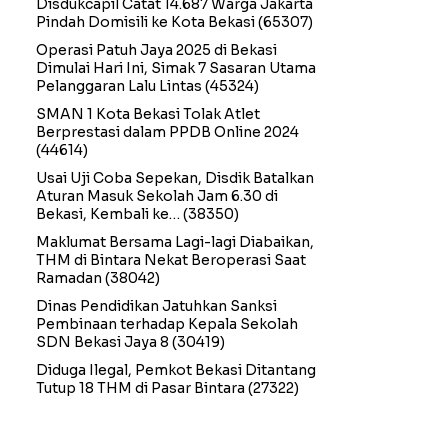
Disdukcapil Catat 14.687 Warga Jakarta
Pindah Domisili ke Kota Bekasi
(65307)
Operasi Patuh Jaya 2025 di Bekasi
Dimulai Hari Ini, Simak 7 Sasaran Utama
Pelanggaran Lalu Lintas
(45324)
SMAN 1 Kota Bekasi Tolak Atlet
Berprestasi dalam PPDB Online 2024
(44614)
Usai Uji Coba Sepekan, Disdik Batalkan
Aturan Masuk Sekolah Jam 6.30 di
Bekasi, Kembali ke…
(38350)
Maklumat Bersama Lagi-lagi Diabaikan,
THM di Bintara Nekat Beroperasi Saat
Ramadan
(38042)
Dinas Pendidikan Jatuhkan Sanksi
Pembinaan terhadap Kepala Sekolah
SDN Bekasi Jaya 8
(30419)
Diduga Ilegal, Pemkot Bekasi Ditantang
Tutup 18 THM di Pasar Bintara
(27322)