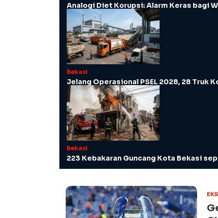
Analogi Diet Korupsi: Alarm Keras bagi W
Bekasi
Jelang Operasional PSEL 2028, 28 Truk K
Bekasi
223 Kebakaran Guncang Kota Bekasi sepa
EK
Ge