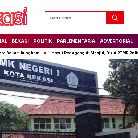
NAL
BEKASI
POLITIK
PARLEMENTARIA
ADVERTORIAL
ota Bekasi Bungkam
Hasut Pedagang di Masjid, Dirut PTMP Pol