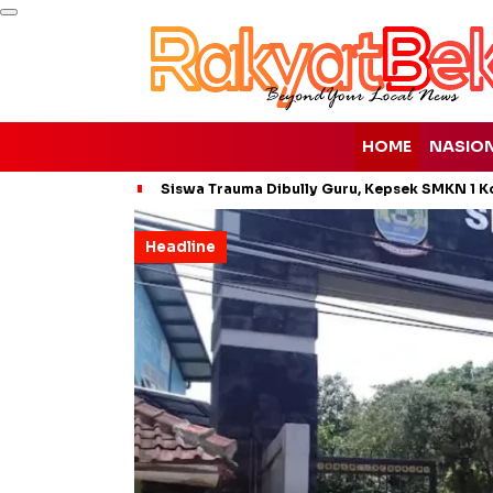
HOME
NASIO
Siswa Trauma Dibully Guru, Kepsek SMKN 1 K
Headline