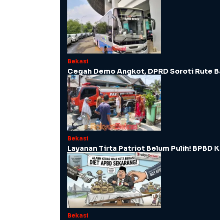
Bekasi
Cegah Demo Angkot, DPRD Soroti Rute B
Bekasi
Layanan Tirta Patriot Belum Pulih! BPBD K
Bekasi