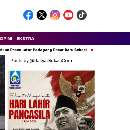
OPINI
EKSTRA
isikan Provokator Pedagang Pasar Baru Bekasi
Pencemaran Kali
Posts by @RakyatBekasiCom
Headline