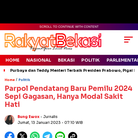
SCROLL TO CONTINUE WITH CONTENT
HOME
NASIONAL
BEKASI
POLITIK
PARLEMENTA
Purbaya dan Teddy Menteri Terbaik Presiden Prabowo, Pigai Pa
/
Home
Politik
Parpol Pendatang Baru Pemilu 2024
Sepi Gagasan, Hanya Modal Sakit
Hati
Bung Ewox
- Jurnalis
Jumat, 13 Januari 2023
- 07:10 WIB