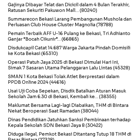
Gajinya Dibayar Telat dan Dicicil dalam 4 Bulan Terakhir,
Ratusan Sekuriti Pakuwon Mall…
(80240)
Summarecon Bekasi Larang Pembangunan Mushola dan
Perluasan Club House Cluster Magnolia
(78788)
Pemain Terbaik AFF U-16 Pulang ke Bekasi, Tri Adhianto
Ganjar “Bocah Cikunir”…
(66865)
Disdukcapil Catat 14.687 Warga Jakarta Pindah Domisili
ke Kota Bekasi
(65310)
Operasi Patuh Jaya 2025 di Bekasi Dimulai Hari Ini,
Simak 7 Sasaran Utama Pelanggaran Lalu Lintas
(45328)
SMAN 1 Kota Bekasi Tolak Atlet Berprestasi dalam
PPDB Online 2024
(44616)
Usai Uji Coba Sepekan, Disdik Batalkan Aturan Masuk
Sekolah Jam 6.30 di Bekasi, Kembali ke…
(38355)
Maklumat Bersama Lagi-lagi Diabaikan, THM di Bintara
Nekat Beroperasi Saat Ramadan
(38044)
Dinas Pendidikan Jatuhkan Sanksi Pembinaan terhadap
Kepala Sekolah SDN Bekasi Jaya 8
(30422)
Diduga Ilegal, Pemkot Bekasi Ditantang Tutup 18 THM di
Pasar Bintara
(27328)