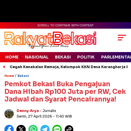
SCROLL TO CONTINUE WITH CONTENT
HOME
NASIONAL
BEKASI
POLITIK
PARLEMENTA
Cegah Kenakalan Remaja, Kelompok KKN Desa Karangharja Ed
/
Home
Bekasi
Pemkot Bekasi Buka Pengajuan
Dana Hibah Rp100 Juta per RW, Cek
Jadwal dan Syarat Pencairannya!
Denny Arya
- Jurnalis
Senin, 27 April 2026
- 11:40 WIB