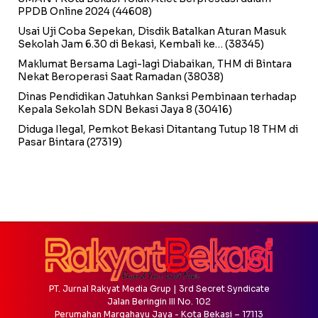
PPDB Online 2024
(44608)
Usai Uji Coba Sepekan, Disdik Batalkan Aturan Masuk
Sekolah Jam 6.30 di Bekasi, Kembali ke…
(38345)
Maklumat Bersama Lagi-lagi Diabaikan, THM di Bintara
Nekat Beroperasi Saat Ramadan
(38038)
Dinas Pendidikan Jatuhkan Sanksi Pembinaan terhadap
Kepala Sekolah SDN Bekasi Jaya 8
(30416)
Diduga Ilegal, Pemkot Bekasi Ditantang Tutup 18 THM di
Pasar Bintara
(27319)
PT. Jurnal Rakyat Media Grup | 3rd Secret Syndicate
Jalan Beringin III No. 102
Perumahan Margahayu Jaya - Kota Bekasi – 17113