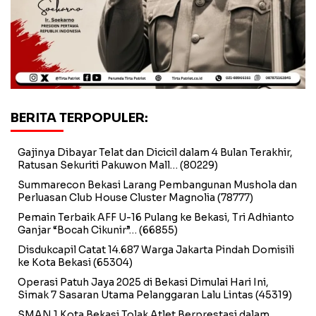
BERITA TERPOPULER:
Gajinya Dibayar Telat dan Dicicil dalam 4 Bulan Terakhir,
Ratusan Sekuriti Pakuwon Mall…
(80229)
Summarecon Bekasi Larang Pembangunan Mushola dan
Perluasan Club House Cluster Magnolia
(78777)
Pemain Terbaik AFF U-16 Pulang ke Bekasi, Tri Adhianto
Ganjar “Bocah Cikunir”…
(66855)
Disdukcapil Catat 14.687 Warga Jakarta Pindah Domisili
ke Kota Bekasi
(65304)
Operasi Patuh Jaya 2025 di Bekasi Dimulai Hari Ini,
Simak 7 Sasaran Utama Pelanggaran Lalu Lintas
(45319)
SMAN 1 Kota Bekasi Tolak Atlet Berprestasi dalam