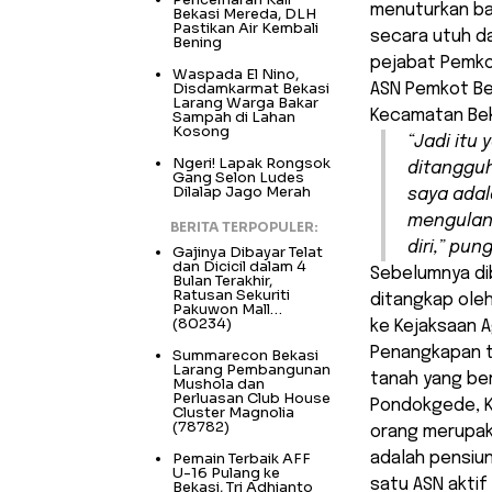
menuturkan ba
Bekasi Mereda, DLH
Pastikan Air Kembali
secara utuh d
Bening
pejabat Pemko
Waspada El Nino,
Disdamkarmat Bekasi
ASN Pemkot Bek
Larang Warga Bakar
Kecamatan Bek
Sampah di Lahan
Kosong
“Jadi itu
Ngeri! Lapak Rongsok
ditangguh
Gang Selon Ludes
Dilalap Jago Merah
saya adal
mengulang
BERITA TERPOPULER:
diri,” pun
Gajinya Dibayar Telat
dan Dicicil dalam 4
Sebelumnya dib
Bulan Terakhir,
Ratusan Sekuriti
ditangkap oleh
Pakuwon Mall…
(80234)
ke Kejaksaan A
Penangkapan t
Summarecon Bekasi
Larang Pembangunan
tanah yang ber
Mushola dan
Perluasan Club House
Pondokgede, Ko
Cluster Magnolia
(78782)
orang merupak
Pemain Terbaik AFF
adalah pensiu
U-16 Pulang ke
satu ASN akti
Bekasi, Tri Adhianto