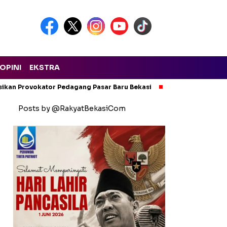
OPINI
EKSTRA
isikan Provokator Pedagang Pasar Baru Bekasi
Pencemaran Kali
Posts by @RakyatBekasiCom