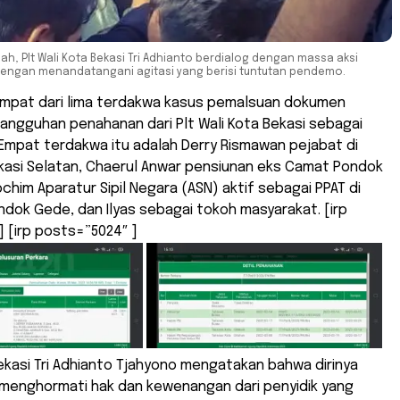
ah, Plt Wali Kota Bekasi Tri Adhianto berdialog dengan massa aksi
dengan menandatangani agitasi yang berisi tuntutan pendemo.
 Empat dari lima terdakwa kasus pemalsuan dokumen
ngguhan penahanan dari Plt Wali Kota Bekasi sebagai
Empat terdakwa itu adalah Derry Rismawan pejabat di
asi Selatan, Chaerul Anwar pensiunan eks Camat Pondok
chim Aparatur Sipil Negara (ASN) aktif sebagai PPAT di
dok Gede, dan Ilyas sebagai tokoh masyarakat. [irp
 [irp posts=”5024″ ]
Bekasi Tri Adhianto Tjahyono mengatakan bahwa dirinya
menghormati hak dan kewenangan dari penyidik yang