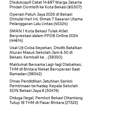
Disdukcapil Catat 14.687 Warga Jakarta
Pindah Domisili ke Kota Bekasi
(65307)
Operasi Patuh Jaya 2025 di Bekasi
Dimulai Hari Ini, Simak 7 Sasaran Utama
Pelanggaran Lalu Lintas
(45324)
SMAN 1 Kota Bekasi Tolak Atlet
Berprestasi dalam PPDB Online 2024
(44614)
Usai Uji Coba Sepekan, Disdik Batalkan
Aturan Masuk Sekolah Jam 6.30 di
Bekasi, Kembali ke…
(38350)
Maklumat Bersama Lagi-lagi Diabaikan,
THM di Bintara Nekat Beroperasi Saat
Ramadan
(38042)
Dinas Pendidikan Jatuhkan Sanksi
Pembinaan terhadap Kepala Sekolah
SDN Bekasi Jaya 8
(30419)
Diduga Ilegal, Pemkot Bekasi Ditantang
Tutup 18 THM di Pasar Bintara
(27322)