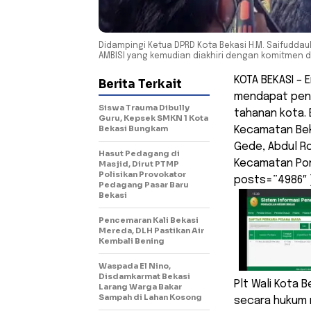
Didampingi Ketua DPRD Kota Bekasi H.M. Saifuddaul
AMBISI yang kemudian diakhiri dengan komitmen 
KOTA BEKASI –
Berita Terkait
mendapat pena
Siswa Trauma Dibully
tahanan kota. 
Guru, Kepsek SMKN 1 Kota
Bekasi Bungkam
Kecamatan Bek
Gede, Abdul Ro
Hasut Pedagang di
Kecamatan Pon
Masjid, Dirut PTMP
Polisikan Provokator
posts=”4986″ ]
Pedagang Pasar Baru
Bekasi
Pencemaran Kali Bekasi
Mereda, DLH Pastikan Air
Kembali Bening
Waspada El Nino,
Disdamkarmat Bekasi
Plt Wali Kota 
Larang Warga Bakar
Sampah di Lahan Kosong
secara hukum 