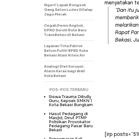
menyatakan te
Ngeri! Lapak Rongsok
Gang Selon Ludes Dilalap
“Dan itu 
Jago Merah
memberik
melarikan
Cegah Demo Angkot,
DPRD Soroti Rute Baru
Rapat Par
TransBeken di Bekasi
Bekasi, J
Layanan Tirta Patriot
Belum Pulih! BPBD Kota
Bekasi Atasi Krisis Air
Analogi Diet Korupsi:
Alarm Keras bagi Wali
Kota Bekasi
POS-POS TERBARU
Siswa Trauma Dibully
Guru, Kepsek SMKN 1
Kota Bekasi Bungkam
Hasut Pedagang di
Masjid, Dirut PTMP
Polisikan Provokator
Pedagang Pasar Baru
Bekasi
[irp posts=”51
Pencemaran Kali