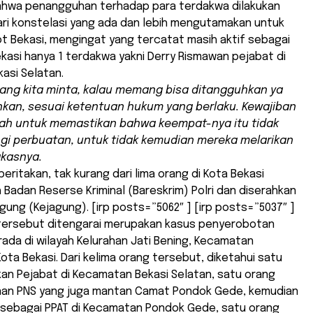
hwa penangguhan terhadap para terdakwa dilakukan
ari konstelasi yang ada dan lebih mengutamakan untuk
t Bekasi, mengingat yang tercatat masih aktif sebagai
asi hanya 1 terdakwa yakni Derry Rismawan pejabat di
asi Selatan.
 yang kita minta, kalau memang bisa ditangguhkan ya
kan, sesuai ketentuan hukum yang berlaku. Kewajiban
ah untuk memastikan bahwa keempat-nya itu tidak
i perbuatan, untuk tidak kemudian mereka melarikan
gkasnya.
eritakan, tak kurang dari lima orang di Kota Bekasi
 Badan Reserse Kriminal (Bareskrim) Polri dan diserahkan
gung (Kejagung). [irp posts=”5062″ ] [irp posts=”5037″ ]
ersebut ditengarai merupakan kasus penyerobotan
ada di wilayah Kelurahan Jati Bening, Kecamatan
ta Bekasi. Dari kelima orang tersebut, diketahui satu
an Pejabat di Kecamatan Bekasi Selatan, satu orang
nan PNS yang juga mantan Camat Pondok Gede, kemudian
f sebagai PPAT di Kecamatan Pondok Gede, satu orang