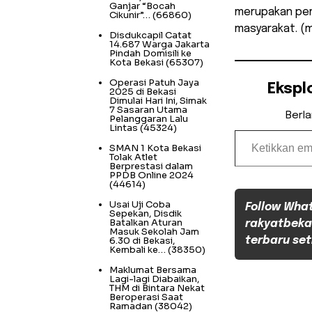
Ganjar “Bocah
merupakan pem
Cikunir”…
(66860)
masyarakat. (
Disdukcapil Catat
14.687 Warga Jakarta
Pindah Domisili ke
Kota Bekasi
(65307)
Operasi Patuh Jaya
Ekspl
2025 di Bekasi
Dimulai Hari Ini, Simak
7 Sasaran Utama
Berl
Pelanggaran Lalu
Lintas
(45324)
Ketikkan email Anda...
SMAN 1 Kota Bekasi
Tolak Atlet
Berprestasi dalam
PPDB Online 2024
(44614)
Usai Uji Coba
Follow Wha
Sepekan, Disdik
Batalkan Aturan
rakyatbeka
Masuk Sekolah Jam
6.30 di Bekasi,
terbaru set
Kembali ke…
(38350)
Maklumat Bersama
Lagi-lagi Diabaikan,
THM di Bintara Nekat
Beroperasi Saat
Ramadan
(38042)