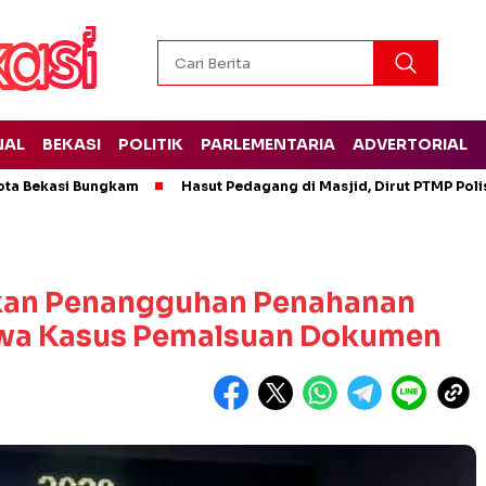
NAL
BEKASI
POLITIK
PARLEMENTARIA
ADVERTORIAL
ota Bekasi Bungkam
Hasut Pedagang di Masjid, Dirut PTMP Pol
kan Penangguhan Penahanan
kwa Kasus Pemalsuan Dokumen