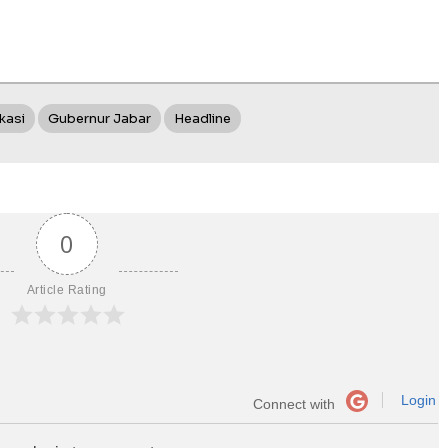
kasi
Gubernur Jabar
Headline
0
Article Rating
Login
Connect with