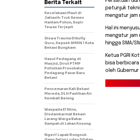
Persatuan Gur
Berita Terkait
petunjuk tekni
Kecelakaan Maut di
mengatur jam m
Jatiasih: Truk Semen
Hantam Pohon, Sopir
Tewas Terjepit
Hal ini menyus
mengatur jam m
Siswa Trauma Dibully
hingga SMA/SM
Guru, Kepsek SMKN 1 Kota
Bekasi Bungkam
Ketua PGRI Ko
Hasut Pedagang di
bisa berbicara
Masjid, Dirut PTMP
Polisikan Provokator
oleh Gubernur 
Pedagang Pasar Baru
Bekasi
Pencemaran Kali Bekasi
Mereda, DLH Pastikan Air
Kembali Bening
Waspada El Nino,
Disdamkarmat Bekasi
Larang Warga Bakar
Sampah di Lahan Kosong
Ngeri! Lapak Rongsok
Gang Selon Ludes Dilalap