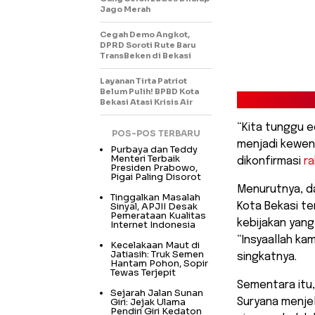
Jago Merah
Cegah Demo Angkot,
DPRD Soroti Rute Baru
TransBeken di Bekasi
Layanan Tirta Patriot
Belum Pulih! BPBD Kota
Bekasi Atasi Krisis Air
“Kita tunggu e
POS-POS TERBARU
menjadi kewena
Purbaya dan Teddy
Menteri Terbaik
dikonfirmasi
r
Presiden Prabowo,
Pigai Paling Disorot
Menurutnya, da
Tinggalkan Masalah
Sinyal, APJII Desak
Kota Bekasi te
Pemerataan Kualitas
kebijakan yang
Internet Indonesia
“Insyaallah kam
Kecelakaan Maut di
Jatiasih: Truk Semen
singkatnya.
Hantam Pohon, Sopir
Tewas Terjepit
Sementara itu,
Sejarah Jalan Sunan
Giri: Jejak Ulama
Suryana menje
Pendiri Giri Kedaton