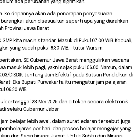
belum ada perubahan yang signifikan.
ia, ke depannya akan ada penerapan penyesuaian
 barangkali akan disesuaikan seperti apa yang diarahkan
h Provinsi Jawa Barat.
 SMP kita masih standar. Masuk di Pukul 07.00 WIB. Kecuali,
kin yang sudah pukul 6:30 WIB,” tutur Warsim.
beritakan, SE Gubernur Jawa Barat menggulirkan wacana
wa masuk lebih pagi, yakni sejak pukul 06.00. Namun, dalam
.03/DISDIK tentang Jam Efektif pada Satuan Pendidikan di
Barat. Eks Bupati Purwakarta itu mengatur jam pelajaran
ul 06.30 WIB.
tu bertanggal 28 Mei 2025 dan diteken secara elektronik
adi selaku Gubernur Jabar.
 jam belajar lebih awal, dalam surat edaran tersebut juga
 pembelajaran per hari, dan proses belajar mengajar yang
ukan dari Senin hingga Jumat. Untuk Sabtu dan Minggu