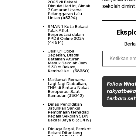
2025 di Bekasi
Dimulai Hari Ini, Simak
sekolah dimint
7 Sasaran Utama
Pelanggaran Lalu
Lintas
(45324)
SMAN 1 Kota Bekasi
Tolak Atlet
Ekspl
Berprestasi dalam
PPDB Online 2024
(44614)
Berl
Ketikkan email Anda...
Usai Uji Coba
Sepekan, Disdik
Batalkan Aturan
Masuk Sekolah Jam
6.30 di Bekasi,
Kembali ke…
(38350)
Maklumat Bersama
Lagi-lagi Diabaikan,
Follow Wha
THM di Bintara Nekat
Beroperasi Saat
rakyatbeka
Ramadan
(38042)
terbaru set
Dinas Pendidikan
Jatuhkan Sanksi
Pembinaan terhadap
Kepala Sekolah SDN
Bekasi Jaya 8
(30419)
Diduga Ilegal, Pemkot
Bekasi Ditantang