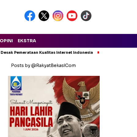
OPINI
EKSTRA
 Desak Pemerataan Kualitas Internet Indonesia
Kecelakaan Maut
Posts by @RakyatBekasiCom