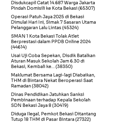
Disdukcapil Catat 14.687 Warga Jakarta
Pindah Domisili ke Kota Bekasi
(65307)
Operasi Patuh Jaya 2025 di Bekasi
Dimulai Hari Ini, Simak 7 Sasaran Utama
Pelanggaran Lalu Lintas
(45324)
SMAN 1 Kota Bekasi Tolak Atlet
Berprestasi dalam PPDB Online 2024
(44614)
Usai Uji Coba Sepekan, Disdik Batalkan
Aturan Masuk Sekolah Jam 6.30 di
Bekasi, Kembali ke…
(38350)
Maklumat Bersama Lagi-lagi Diabaikan,
THM di Bintara Nekat Beroperasi Saat
Ramadan
(38042)
Dinas Pendidikan Jatuhkan Sanksi
Pembinaan terhadap Kepala Sekolah
SDN Bekasi Jaya 8
(30419)
Diduga Ilegal, Pemkot Bekasi Ditantang
Tutup 18 THM di Pasar Bintara
(27322)