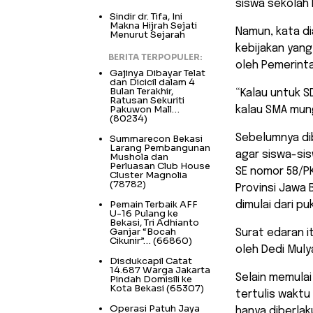
siswa sekolah 
Sindir dr. Tifa, Ini
Makna Hijrah Sejati
Namun, kata d
Menurut Sejarah
kebijakan yang
BERITA TERPOPULER:
oleh Pemerinta
Gajinya Dibayar Telat
dan Dicicil dalam 4
Bulan Terakhir,
“Kalau untuk SD
Ratusan Sekuriti
Pakuwon Mall…
kalau SMA mung
(80234)
Sebelumnya di
Summarecon Bekasi
Larang Pembangunan
agar siswa-sis
Mushola dan
Perluasan Club House
SE nomor 58/PK
Cluster Magnolia
(78782)
Provinsi Jawa 
Pemain Terbaik AFF
dimulai dari puk
U-16 Pulang ke
Bekasi, Tri Adhianto
Ganjar “Bocah
Surat edaran i
Cikunir”…
(66860)
oleh Dedi Muly
Disdukcapil Catat
14.687 Warga Jakarta
Selain memulai
Pindah Domisili ke
Kota Bekasi
(65307)
tertulis waktu
Operasi Patuh Jaya
hanya diberlak