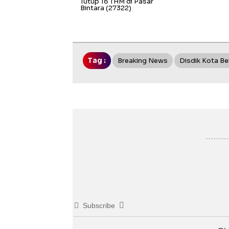
Tutup 18 THM di Pasar
Bintara
(27322)
Tag :
Breaking News
Disdik Kota Be
Subscribe