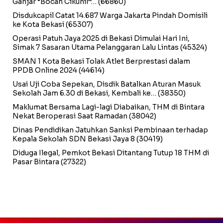
Ganjar “Bocah Cikunir”…
(66860)
Disdukcapil Catat 14.687 Warga Jakarta Pindah Domisili
ke Kota Bekasi
(65307)
Operasi Patuh Jaya 2025 di Bekasi Dimulai Hari Ini,
Simak 7 Sasaran Utama Pelanggaran Lalu Lintas
(45324)
SMAN 1 Kota Bekasi Tolak Atlet Berprestasi dalam
PPDB Online 2024
(44614)
Usai Uji Coba Sepekan, Disdik Batalkan Aturan Masuk
Sekolah Jam 6.30 di Bekasi, Kembali ke…
(38350)
Maklumat Bersama Lagi-lagi Diabaikan, THM di Bintara
Nekat Beroperasi Saat Ramadan
(38042)
Dinas Pendidikan Jatuhkan Sanksi Pembinaan terhadap
Kepala Sekolah SDN Bekasi Jaya 8
(30419)
Diduga Ilegal, Pemkot Bekasi Ditantang Tutup 18 THM di
Pasar Bintara
(27322)