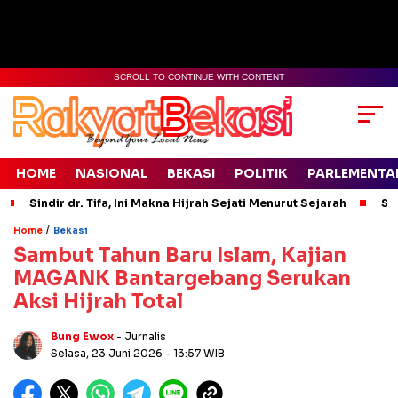
SCROLL TO CONTINUE WITH CONTENT
HOME
NASIONAL
BEKASI
POLITIK
PARLEMENTA
Sindir dr. Tifa, Ini Makna Hijrah Sejati Menurut Sejarah
Si
/
Home
Bekasi
Sambut Tahun Baru Islam, Kajian
MAGANK Bantargebang Serukan
Aksi Hijrah Total
Bung Ewox
- Jurnalis
Selasa, 23 Juni 2026
- 13:57 WIB