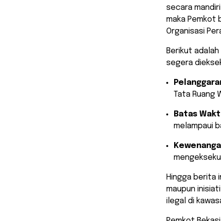
secara mandiri
maka Pemkot b
Organisasi Per
​Berikut adala
segera dieksek
Pelanggaran
Tata Ruang W
Batas Wakt
melampaui b
Kewenangan
mengeksekus
​Hingga berita
maupun inisia
ilegal di kawa
Pemkot Bekasi