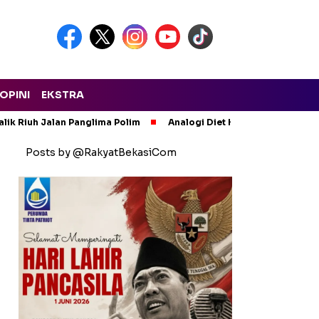
OPINI
EKSTRA
lik Riuh Jalan Panglima Polim
Analogi Diet Korupsi: Alarm Ker
Posts by @RakyatBekasiCom