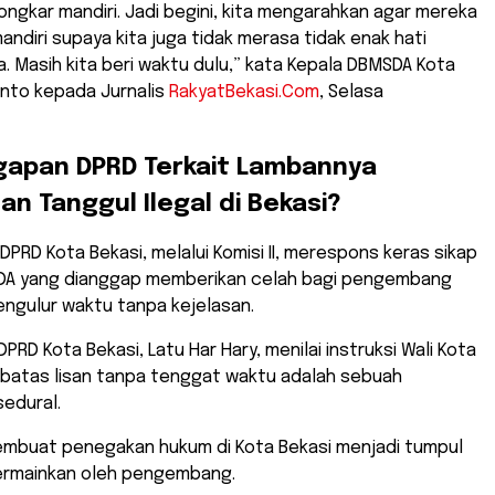
ngkar mandiri. Jadi begini, kita mengarahkan agar mereka
ndiri supaya kita juga tidak merasa tidak enak hati
 Masih kita beri waktu dulu,” kata Kepala DBMSDA Kota
tanto kepada Jurnalis
RakyatBekasi.Com
, Selasa
gapan DPRD Terkait Lambannya
n Tanggul Ilegal di Bekasi?
​DPRD Kota Bekasi, melalui Komisi II, merespons keras sikap
A yang dianggap memberikan celah bagi pengembang
engulur waktu tanpa kejelasan.
 DPRD Kota Bekasi, Latu Har Hary, menilai instruksi Wali Kota
ebatas lisan tanpa tenggat waktu adalah sebuah
edural.
i membuat penegakan hukum di Kota Bekasi menjadi tumpul
ermainkan oleh pengembang.