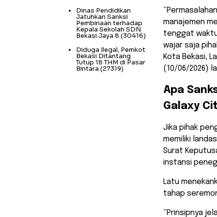
Dinas Pendidikan
​”Permasalahan
Jatuhkan Sanksi
manajemen mem
Pembinaan terhadap
Kepala Sekolah SDN
tenggat waktu 
Bekasi Jaya 8
(30416)
wajar saja pih
Diduga Ilegal, Pemkot
Bekasi Ditantang
Kota Bekasi, L
Tutup 18 THM di Pasar
Bintara
(27319)
(10/06/2026) la
​Apa Sank
Galaxy Ci
​Jika pihak p
memiliki landa
Surat Keputus
instansi peneg
Latu menekank
tahap seremoni
​”Prinsipnya j