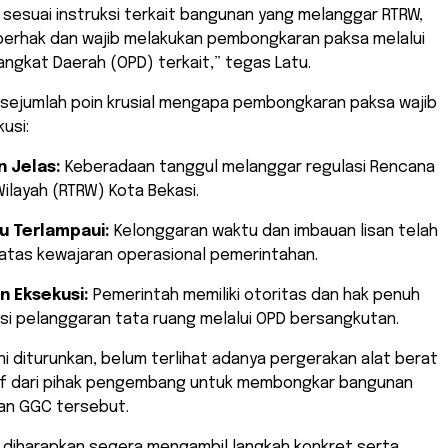
 sesuai instruksi terkait bangunan yang melanggar RTRW,
erhak dan wajib melakukan pembongkaran paksa melalui
angkat Daerah (OPD) terkait,” tegas Latu.
h sejumlah poin krusial mengapa pembongkaran paksa wajib
usi:
 Jelas:
Keberadaan tanggul melanggar regulasi Rencana
ilayah (RTRW) Kota Bekasi.
u Terlampaui:
Kelonggaran waktu dan imbauan lisan telah
atas kewajaran operasional pemerintahan.
 Eksekusi:
Pemerintah memiliki otoritas dan hak penuh
i pelanggaran tata ruang melalui OPD bersangkutan.
 ini diturunkan, belum terlihat adanya pergerakan alat berat
tif dari pihak pengembang untuk membongkar bangunan
san GGC tersebut.
 diharapkan segera mengambil langkah konkret serta