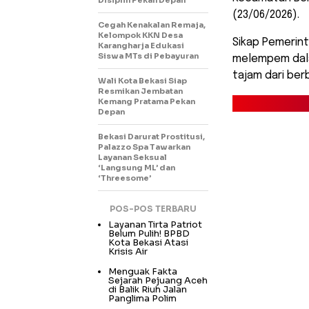
(23/06/2026).
Cegah Kenakalan Remaja,
Kelompok KKN Desa
Sikap Pemerin
Karangharja Edukasi
Siswa MTs di Pebayuran
melempem dala
tajam dari berb
Wali Kota Bekasi Siap
Resmikan Jembatan
Kemang Pratama Pekan
Depan
Bekasi Darurat Prostitusi,
Palazzo Spa Tawarkan
Layanan Seksual
‘Langsung ML’ dan
‘Threesome’
POS-POS TERBARU
Layanan Tirta Patriot
Belum Pulih! BPBD
Kota Bekasi Atasi
Krisis Air
Menguak Fakta
Sejarah Pejuang Aceh
di Balik Riuh Jalan
Panglima Polim