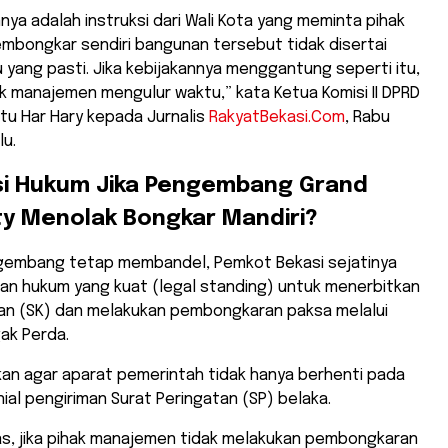
nya adalah instruksi dari Wali Kota yang meminta pihak
bongkar sendiri bangunan tersebut tidak disertai
yang pasti. Jika kebijakannya menggantung seperti itu,
ak manajemen mengulur waktu,” kata Ketua Komisi II DPRD
atu Har Hary kepada Jurnalis
RakyatBekasi.Com
, Rabu
lu.
si Hukum Jika Pengembang Grand
ty Menolak Bongkar Mandiri?
engembang tetap membandel, Pemkot Bekasi sejatinya
san hukum yang kuat (legal standing) untuk menerbitkan
an (SK) dan melakukan pembongkaran paksa melalui
ak Perda.
an agar aparat pemerintah tidak hanya berhenti pada
al pengiriman Surat Peringatan (SP) belaka.
elas, jika pihak manajemen tidak melakukan pembongkaran