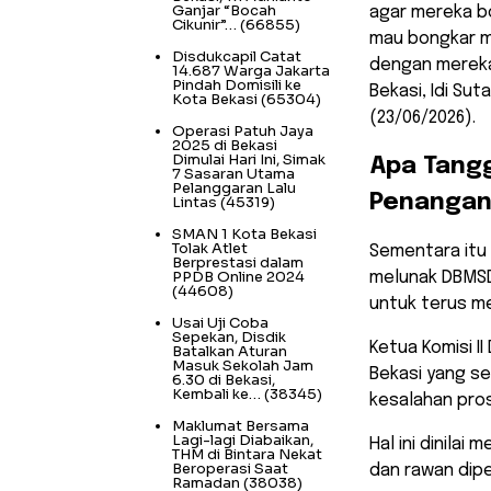
Ganjar “Bocah
agar mereka bo
Cikunir”…
(66855)
mau bongkar ma
Disdukcapil Catat
dengan mereka.
14.687 Warga Jakarta
Pindah Domisili ke
Bekasi, Idi Su
Kota Bekasi
(65304)
(23/06/2026).
Operasi Patuh Jaya
2025 di Bekasi
Dimulai Hari Ini, Simak
​Apa Tang
7 Sasaran Utama
Pelanggaran Lalu
Penangana
Lintas
(45319)
SMAN 1 Kota Bekasi
Tolak Atlet
Sementara itu 
Berprestasi dalam
PPDB Online 2024
melunak DBMSD
(44608)
untuk terus m
Usai Uji Coba
Sepekan, Disdik
Ketua Komisi II
Batalkan Aturan
Masuk Sekolah Jam
Bekasi yang s
6.30 di Bekasi,
Kembali ke…
(38345)
kesalahan pros
Maklumat Bersama
Lagi-lagi Diabaikan,
Hal ini dinila
THM di Bintara Nekat
Beroperasi Saat
dan rawan dip
Ramadan
(38038)