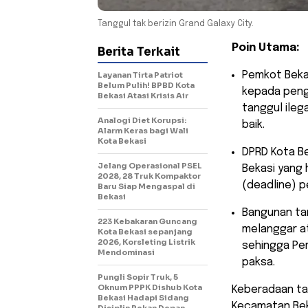
Tanggul tak berizin Grand Galaxy City.
Poin Utama:
Berita Terkait
​Pemkot Bek
Layanan Tirta Patriot
Belum Pulih! BPBD Kota
kepada peng
Bekasi Atasi Krisis Air
tanggul ileg
Analogi Diet Korupsi:
baik.
Alarm Keras bagi Wali
Kota Bekasi
​DPRD Kota B
Jelang Operasional PSEL
Bekasi yang
2028, 28 Truk Kompaktor
(deadline) 
Baru Siap Mengaspal di
Bekasi
​Bangunan ta
223 Kebakaran Guncang
melanggar at
Kota Bekasi sepanjang
2026, Korsleting Listrik
sehingga Pe
Mendominasi
paksa.
Pungli Sopir Truk, 5
Oknum PPPK Dishub Kota
​Keberadaan ta
Bekasi Hadapi Sidang
Kecamatan Beka
Disiplin Pekan Depan