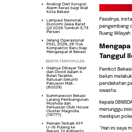
Analogi Diet Korupsi:
Alarm Keras bagi Wali
Kota Bekasi
Pasalnya, inst
Lampaui Nasional,
Ekonomi Jawa Barat
pengembang d
Q2 2026 Tumbuh 5,73
Persen
Ruang Wilayah 
Jelang Operasional
PSEL 2028, 28 Truk
​Mengapa
Kompaktor Baru Siap
Mengaspal di Bekasi
Tanggul I
BERITA TERPOPULER:
Gajinya Dibayar Telat
​Pemkot Bekasi
dan Dicicil dalam 4
Bulan Terakhir,
belum melakuk
Ratusan Sekuriti
Pakuwon Mall…
pendekatan pe
(80229)
swasta.
Summarecon Bekasi
Larang Pembangunan
Kepala DBMSDA 
Mushola dan
Perluasan Club House
menunggu inis
Cluster Magnolia
(78777)
meskipun polemi
Pemain Terbaik AFF
U-16 Pulang ke
​”Hari ini say
Bekasi, Tri Adhianto