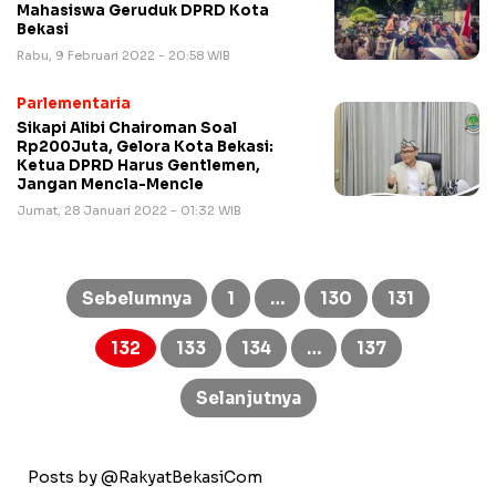
Mahasiswa Geruduk DPRD Kota
Bekasi
Rabu, 9 Februari 2022 - 20:58 WIB
Parlementaria
Sikapi Alibi Chairoman Soal
Rp200Juta, Gelora Kota Bekasi:
Ketua DPRD Harus Gentlemen,
Jangan Mencla-Mencle
Jumat, 28 Januari 2022 - 01:32 WIB
Paginasi
pos
Sebelumnya
1
…
130
131
132
133
134
…
137
Selanjutnya
Posts by @RakyatBekasiCom