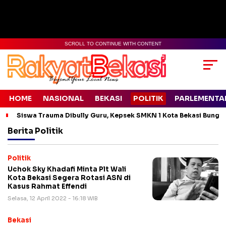
SCROLL TO CONTINUE WITH CONTENT
HOME
NASIONAL
BEKASI
POLITIK
PARLEMENTA
Siswa Trauma Dibully Guru, Kepsek SMKN 1 Kota Bekasi Bung
Berita
Politik
Politik
Uchok Sky Khadafi Minta Plt Wali
Kota Bekasi Segera Rotasi ASN di
Kasus Rahmat Effendi
Selasa, 12 April 2022 - 16:18 WIB
Bekasi