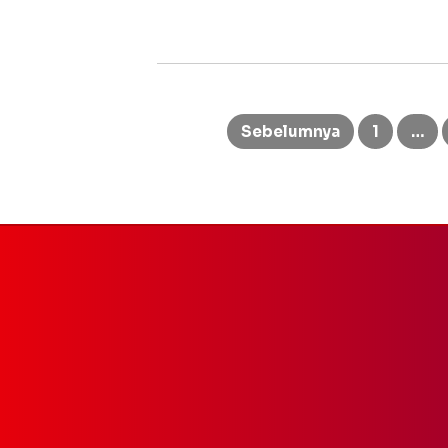
Paginasi
pos
Sebelumnya
1
…