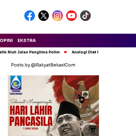
OPINI
EKSTRA
lik Riuh Jalan Panglima Polim
Analogi Diet Korupsi: Alarm Ker
Posts by @RakyatBekasiCom