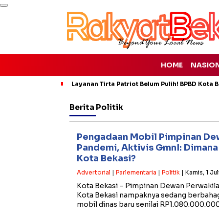
HOME
NASIO
Layanan Tirta Patriot Belum Pulih! BPBD Kota Be
Berita
Politik
Pengadaan Mobil Pimpinan Dew
Pandemi, Aktivis GmnI: Diman
Kota Bekasi?
Advertorial
|
Parlementaria
|
Politik
| Kamis, 1 Ju
Kota Bekasi – Pimpinan Dewan Perwakila
Kota Bekasi nampaknya sedang berbahagi
mobil dinas baru senilai RP1.080.000.00