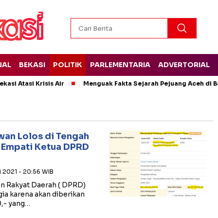
NAL
BEKASI
POLITIK
PARLEMENTARIA
ADVERTORIAL
kasi Atasi Krisis Air
Menguak Fakta Sejarah Pejuang Aceh di Ba
an Lolos di Tengah
a Empati Ketua DPRD
li 2021 - 20:56 WIB
n Rakyat Daerah ( DPRD)
a karena akan diberikan
0,- yang…