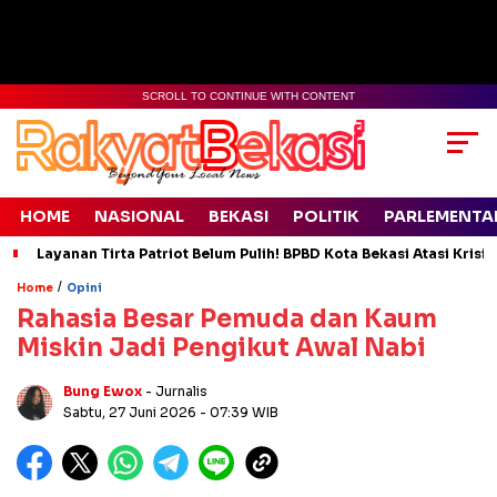
SCROLL TO CONTINUE WITH CONTENT
HOME
NASIONAL
BEKASI
POLITIK
PARLEMENTA
Layanan Tirta Patriot Belum Pulih! BPBD Kota Bekasi Atasi Krisis
/
Home
Opini
Rahasia Besar Pemuda dan Kaum
Miskin Jadi Pengikut Awal Nabi
Bung Ewox
- Jurnalis
Sabtu, 27 Juni 2026
- 07:39 WIB