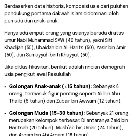
​Berdasarkan data historis, komposisi usia dari puluhan
pendukung pertama dakwah Islam didominasi oleh
pemuda dan anak-anak.
Hanya ada empat orang yang usianya berada di atas
umur Nabi Muhammad SAW (40 tahun), yakni Siti
Khadijah (55), Ubaidah bin Al-Harits (50), Yasir bin Amir
(50), dan Sumayyah binti Khayyat (50).
​Jika diklasifikasikan, berikut adalah rincian demografi
usia pengikut awal Rasulullah:
Golongan Anak-anak (<15 tahun):
Sebanyak 6
orang, termasuk figur penting seperti Ali bin Abu
Thalib (8 tahun) dan Zubair bin Awwam (12 tahun).
Golongan Muda (15-30 tahun):
Sebanyak 21 orang,
merupakan kelompok terbesar. Di antaranya Zaid bin
Haritsah (20 tahun), Mush’ab bin Umair (24 tahun),
dan Arqam bin Abi Arqam (16 tahun).