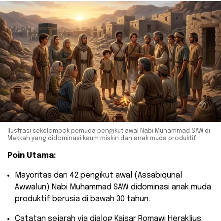
Ilustrasi sekelompok pemuda pengikut awal Nabi Muhammad SAW di
Mekkah yang didominasi kaum miskin dan anak muda produktif.
Poin Utama:
​Mayoritas dari 42 pengikut awal (Assabiqunal
Awwalun) Nabi Muhammad SAW didominasi anak muda
produktif berusia di bawah 30 tahun.
​Catatan sejarah via dialog Kaisar Romawi Heraklius