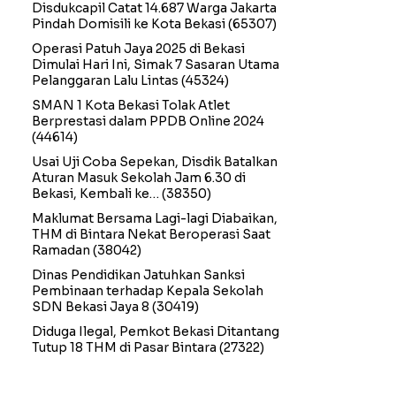
Disdukcapil Catat 14.687 Warga Jakarta
Pindah Domisili ke Kota Bekasi
(65307)
Operasi Patuh Jaya 2025 di Bekasi
Dimulai Hari Ini, Simak 7 Sasaran Utama
Pelanggaran Lalu Lintas
(45324)
SMAN 1 Kota Bekasi Tolak Atlet
Berprestasi dalam PPDB Online 2024
(44614)
Usai Uji Coba Sepekan, Disdik Batalkan
Aturan Masuk Sekolah Jam 6.30 di
Bekasi, Kembali ke…
(38350)
Maklumat Bersama Lagi-lagi Diabaikan,
THM di Bintara Nekat Beroperasi Saat
Ramadan
(38042)
Dinas Pendidikan Jatuhkan Sanksi
Pembinaan terhadap Kepala Sekolah
SDN Bekasi Jaya 8
(30419)
Diduga Ilegal, Pemkot Bekasi Ditantang
Tutup 18 THM di Pasar Bintara
(27322)