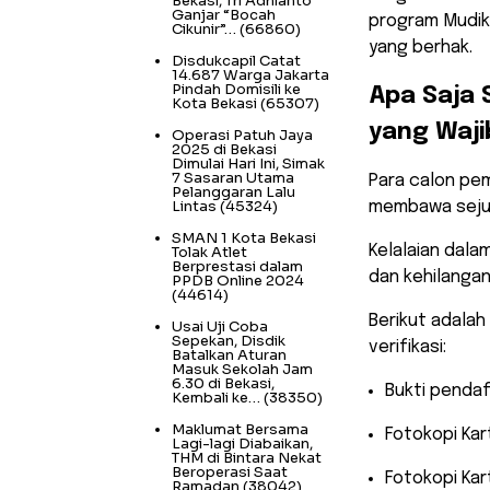
Bekasi, Tri Adhianto
Ganjar “Bocah
program Mudik 
Cikunir”…
(66860)
yang berhak.
Disdukcapil Catat
14.687 Warga Jakarta
Pindah Domisili ke
​Apa Saja
Kota Bekasi
(65307)
yang Waji
Operasi Patuh Jaya
2025 di Bekasi
Dimulai Hari Ini, Simak
7 Sasaran Utama
​Para calon pe
Pelanggaran Lalu
Lintas
(45324)
membawa sejum
SMAN 1 Kota Bekasi
Kelalaian dal
Tolak Atlet
Berprestasi dalam
dan kehilangan
PPDB Online 2024
(44614)
​Berikut adala
Usai Uji Coba
Sepekan, Disdik
verifikasi:
Batalkan Aturan
Masuk Sekolah Jam
6.30 di Bekasi,
​Bukti penda
Kembali ke…
(38350)
Maklumat Bersama
​Fotokopi Ka
Lagi-lagi Diabaikan,
THM di Bintara Nekat
Beroperasi Saat
​Fotokopi Kar
Ramadan
(38042)