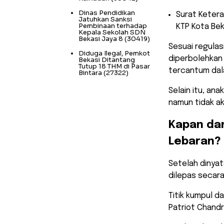
Dinas Pendidikan
​Surat Keter
Jatuhkan Sanksi
Pembinaan terhadap
KTP Kota Bek
Kepala Sekolah SDN
Bekasi Jaya 8
(30419)
​Sesuai regula
Diduga Ilegal, Pemkot
diperbolehkan
Bekasi Ditantang
Tutup 18 THM di Pasar
tercantum dal
Bintara
(27322)
Selain itu, an
namun tidak ak
​Kapan da
Lebaran?
​Setelah dinya
dilepas secar
Titik kumpul d
Patriot Chandr