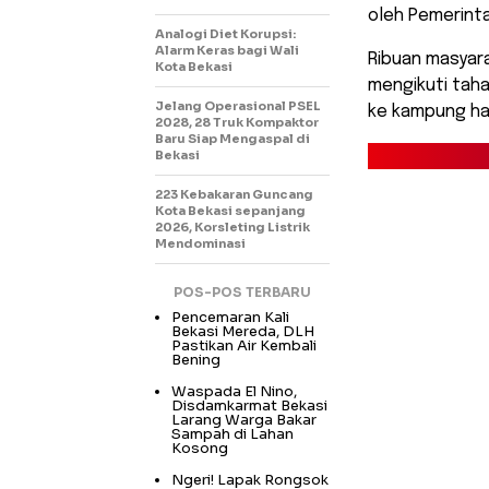
oleh Pemerinta
Analogi Diet Korupsi:
Alarm Keras bagi Wali
Ribuan masyar
Kota Bekasi
mengikuti taha
Jelang Operasional PSEL
ke kampung ha
2028, 28 Truk Kompaktor
Baru Siap Mengaspal di
Bekasi
223 Kebakaran Guncang
Kota Bekasi sepanjang
2026, Korsleting Listrik
Mendominasi
POS-POS TERBARU
Pencemaran Kali
Bekasi Mereda, DLH
Pastikan Air Kembali
Bening
Waspada El Nino,
Disdamkarmat Bekasi
Larang Warga Bakar
Sampah di Lahan
Kosong
Ngeri! Lapak Rongsok