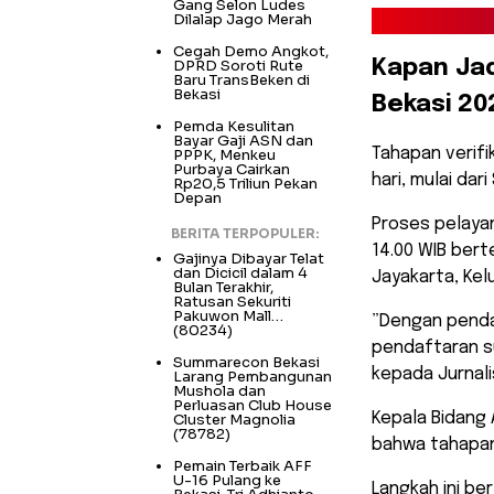
Gang Selon Ludes
Dilalap Jago Merah
Cegah Demo Angkot,
DPRD Soroti Rute
​Kapan Ja
Baru TransBeken di
Bekasi
Bekasi 20
Pemda Kesulitan
Bayar Gaji ASN dan
​Tahapan verif
PPPK, Menkeu
Purbaya Cairkan
hari, mulai dar
Rp20,5 Triliun Pekan
Depan
Proses pelayan
BERITA TERPOPULER:
14.00 WIB bert
Gajinya Dibayar Telat
dan Dicicil dalam 4
Jayakarta, Ke
Bulan Terakhir,
Ratusan Sekuriti
Pakuwon Mall…
​”Dengan penda
(80234)
pendaftaran su
Summarecon Bekasi
kepada Jurnal
Larang Pembangunan
Mushola dan
Perluasan Club House
​Kepala Bidang
Cluster Magnolia
(78782)
bahwa tahapan 
Pemain Terbaik AFF
U-16 Pulang ke
Langkah ini be