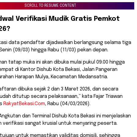
SCROLL TO RESUME CONTENT
dwal Verifikasi Mudik Gratis Pemkot
26?
ikasi data pendaftar dijadwalkan berlangsung selama tiga
i Senin (09/03) hingga Rabu (11/03) pekan depan.
an tatap muka ini akan dibuka mulai pukul 09.00 hingga
empat di Kantor Dishub Kota Bekasi, Jalan Pangeran
lurahan Harapan Mulya, Kecamatan Medansatria.
ftaran dibuka sejak 2 dan 3 Maret 2026, dan secara
dah ditutup secara pelaksanaan,” kata Fajar Triawan
is
RakyatBekasi.Com
, Rabu (04/03/2026).
 Angkutan dan Terminal Dishub Kota Bekasi ini menjelaskan
verifikasi sangat krusial untuk menyaring peserta.
rtujuan untuk memastikan validitas domisili, sehingga