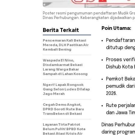
Poster resmi pengumuman pendaftaran Mudik Grat
Dinas Perhubungan. Keberangkatan dijadwalkan pa
Poin Utama:
Berita Terkait
​Pendaftaran
Pencemaran Kali Bekasi
Mereda, DLH Pastikan Air
ditutup deng
Kembali Bening
​Proses verif
Waspada El Nino,
Disdamkarmat Bekasi
Dishub Kota 
Larang Warga Bakar
Sampah di Lahan Kosong
​Pemkot Bek
Ngeri! Lapak Rongsok
pemudik dari
Gang Selon Ludes Dilalap
2026.
Jago Merah
Cegah Demo Angkot,
​Rute perja
DPRD Soroti Rute Baru
dan Jawa Tim
TransBeken di Bekasi
Layanan Tirta Patriot
​Dinas Perhub
Belum Pulih! BPBD Kota
daring program
Bekasi Atasi Krisis Air