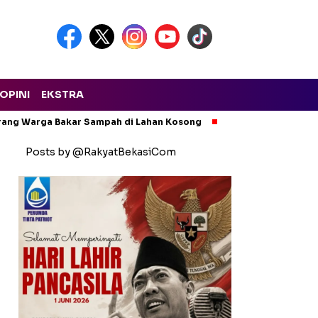
OPINI
EKSTRA
arang Warga Bakar Sampah di Lahan Kosong
Ngeri! Lapak Rong
Posts by @RakyatBekasiCom