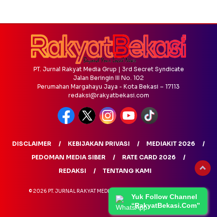
PT. Jurnal Rakyat Media Grup | 3rd Secret Syndicate
Jalan Beringin III No. 102
Perumahan Margahayu Jaya - Kota Bekasi – 17113
redaksi@rakyatbekasi.com
DISCLAIMER
KEBIJAKAN PRIVASI
MEDIAKIT 2026
PEDOMAN MEDIA SIBER
RATE CARD 2026
REDAKSI
TENTANG KAMI
© 2026 PT. JURNAL RAKYAT MEDIA GRUP - ALL RIGHTS RESERVED
Yuk Follow Channel
“RakyatBekasi.Com”