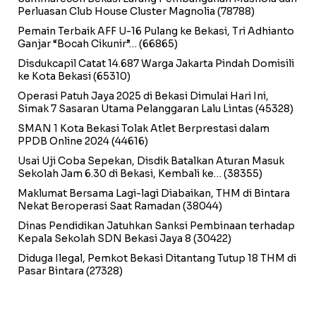
Perluasan Club House Cluster Magnolia
(78788)
Pemain Terbaik AFF U-16 Pulang ke Bekasi, Tri Adhianto
Ganjar “Bocah Cikunir”…
(66865)
Disdukcapil Catat 14.687 Warga Jakarta Pindah Domisili
ke Kota Bekasi
(65310)
Operasi Patuh Jaya 2025 di Bekasi Dimulai Hari Ini,
Simak 7 Sasaran Utama Pelanggaran Lalu Lintas
(45328)
SMAN 1 Kota Bekasi Tolak Atlet Berprestasi dalam
PPDB Online 2024
(44616)
Usai Uji Coba Sepekan, Disdik Batalkan Aturan Masuk
Sekolah Jam 6.30 di Bekasi, Kembali ke…
(38355)
Maklumat Bersama Lagi-lagi Diabaikan, THM di Bintara
Nekat Beroperasi Saat Ramadan
(38044)
Dinas Pendidikan Jatuhkan Sanksi Pembinaan terhadap
Kepala Sekolah SDN Bekasi Jaya 8
(30422)
Diduga Ilegal, Pemkot Bekasi Ditantang Tutup 18 THM di
Pasar Bintara
(27328)