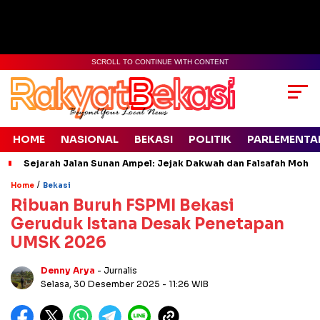
SCROLL TO CONTINUE WITH CONTENT
HOME
NASIONAL
BEKASI
POLITIK
PARLEMENTA
Sejarah Jalan Sunan Ampel: Jejak Dakwah dan Falsafah Moh L
/
Home
Bekasi
Ribuan Buruh FSPMI Bekasi
Geruduk Istana Desak Penetapan
UMSK 2026
Denny Arya
- Jurnalis
Selasa, 30 Desember 2025
- 11:26 WIB