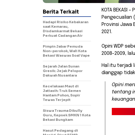
KOTA BEKASI – 
Berita Terkait
Pengecualian 
Hadapi Risiko Kebakaran
Provinsi Jawa
saat Kemarau,
Disdamkarmat Bekasi
2021.
Perkuat Cadangan Air
Opini WDP sebe
Pimpin Jabar Pemuda
Non-perokok, Wali Kota
2008-2009, lal
Bekasi Waswas Soal Vape
Hal itu terjad
Sejarah Jalan Sunan
Gresik: Jejak Pelopor
dianggap tidak
Dakwah Nusantara
Opini mer
Kecelakaan Maut di
Jatiasih: Truk Semen
tentang i
Hantam Pohon, Sopir
keuangan
Tewas Terjepit
Siswa Trauma Dibully
Guru, Kepsek SMKN 1 Kota
Bekasi Bungkam
Hasut Pedagang di