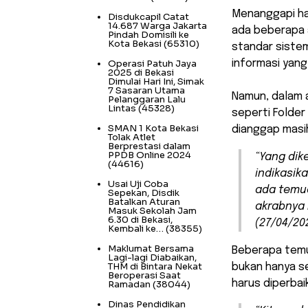
Menanggapi hal
Disdukcapil Catat
14.687 Warga Jakarta
ada beberapa a
Pindah Domisili ke
Kota Bekasi
(65310)
standar siste
Operasi Patuh Jaya
informasi yang
2025 di Bekasi
Dimulai Hari Ini, Simak
7 Sasaran Utama
Namun, dalam 
Pelanggaran Lalu
Lintas
(45328)
seperti Folder
SMAN 1 Kota Bekasi
dianggap masi
Tolak Atlet
Berprestasi dalam
PPDB Online 2024
“Yang dik
(44616)
indikasika
Usai Uji Coba
ada temua
Sepekan, Disdik
Batalkan Aturan
akrabnya 
Masuk Sekolah Jam
6.30 di Bekasi,
(27/04/20
Kembali ke…
(38355)
Maklumat Bersama
Beberapa temuan
Lagi-lagi Diabaikan,
THM di Bintara Nekat
bukan hanya s
Beroperasi Saat
harus diperbaik
Ramadan
(38044)
Dinas Pendidikan