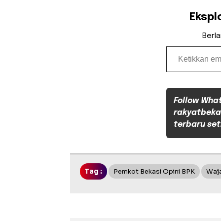
Ekspl
Berl
Ketikkan email Anda...
Follow Wha
rakyatbeka
terbaru set
Tag :
Pemkot Bekasi Opini BPK
Waja