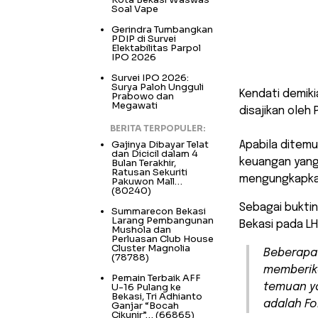
Soal Vape
Gerindra Tumbangkan
PDIP di Survei
Elektabilitas Parpol
IPO 2026
Survei IPO 2026:
Surya Paloh Ungguli
Kendati demiki
Prabowo dan
Megawati
disajikan oleh
BERITA TERPOPULER:
Gajinya Dibayar Telat
Apabila ditem
dan Dicicil dalam 4
keuangan yang
Bulan Terakhir,
Ratusan Sekuriti
mengungkapkan
Pakuwon Mall…
(80240)
Sebagai buktin
Summarecon Bekasi
Larang Pembangunan
Bekasi pada LH
Mushola dan
Perluasan Club House
Cluster Magnolia
Beberapa 
(78788)
memberik
Pemain Terbaik AFF
U-16 Pulang ke
temuan ya
Bekasi, Tri Adhianto
adalah Fo
Ganjar “Bocah
Cikunir”…
(66865)