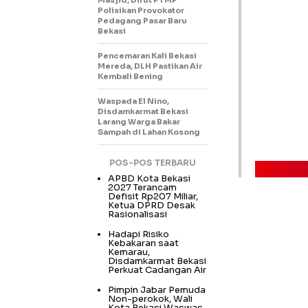
Masjid, Dirut PTMP
Polisikan Provokator
Pedagang Pasar Baru
Bekasi
Pencemaran Kali Bekasi
Mereda, DLH Pastikan Air
Kembali Bening
Waspada El Nino,
Disdamkarmat Bekasi
Larang Warga Bakar
Sampah di Lahan Kosong
POS-POS TERBARU
APBD Kota Bekasi
2027 Terancam
Defisit Rp207 Miliar,
Ketua DPRD Desak
Rasionalisasi
Hadapi Risiko
Kebakaran saat
Kemarau,
Disdamkarmat Bekasi
Perkuat Cadangan Air
Pimpin Jabar Pemuda
Non-perokok, Wali
Kota Bekasi Waswas