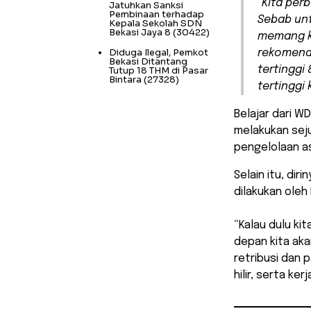
“Kita per
Jatuhkan Sanksi
Pembinaan terhadap
Sebab un
Kepala Sekolah SDN
Bekasi Jaya 8
(30422)
memang ka
Diduga Ilegal, Pemkot
rekomenda
Bekasi Ditantang
tertinggi 
Tutup 18 THM di Pasar
Bintara
(27328)
tertinggi
Belajar dari WD
melakukan sej
pengelolaan as
Selain itu, di
dilakukan oleh
“Kalau dulu ki
depan kita aka
retribusi dan 
hilir, serta k