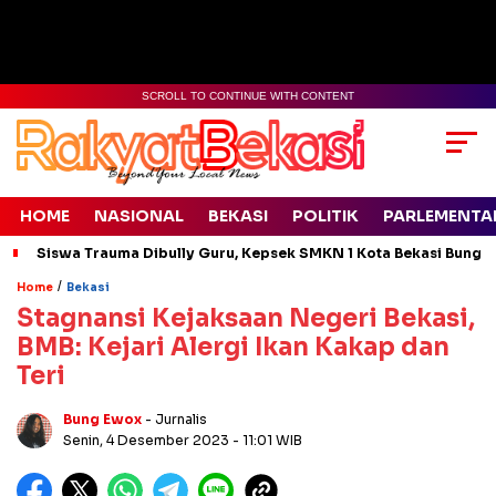
SCROLL TO CONTINUE WITH CONTENT
HOME
NASIONAL
BEKASI
POLITIK
PARLEMENTA
Siswa Trauma Dibully Guru, Kepsek SMKN 1 Kota Bekasi Bung
/
Home
Bekasi
Stagnansi Kejaksaan Negeri Bekasi,
BMB: Kejari Alergi Ikan Kakap dan
Teri
Bung Ewox
- Jurnalis
Senin, 4 Desember 2023
- 11:01 WIB