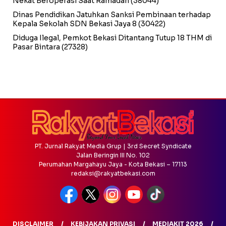
Nekat Beroperasi Saat Ramadan
(38044)
Dinas Pendidikan Jatuhkan Sanksi Pembinaan terhadap
Kepala Sekolah SDN Bekasi Jaya 8
(30422)
Diduga Ilegal, Pemkot Bekasi Ditantang Tutup 18 THM di
Pasar Bintara
(27328)
PT. Jurnal Rakyat Media Grup | 3rd Secret Syndicate
Jalan Beringin III No. 102
Perumahan Margahayu Jaya - Kota Bekasi – 17113
redaksi@rakyatbekasi.com
DISCLAIMER
KEBIJAKAN PRIVASI
MEDIAKIT 2026