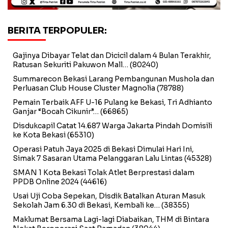
BERITA TERPOPULER:
Gajinya Dibayar Telat dan Dicicil dalam 4 Bulan Terakhir,
Ratusan Sekuriti Pakuwon Mall…
(80240)
Summarecon Bekasi Larang Pembangunan Mushola dan
Perluasan Club House Cluster Magnolia
(78788)
Pemain Terbaik AFF U-16 Pulang ke Bekasi, Tri Adhianto
Ganjar “Bocah Cikunir”…
(66865)
Disdukcapil Catat 14.687 Warga Jakarta Pindah Domisili
ke Kota Bekasi
(65310)
Operasi Patuh Jaya 2025 di Bekasi Dimulai Hari Ini,
Simak 7 Sasaran Utama Pelanggaran Lalu Lintas
(45328)
SMAN 1 Kota Bekasi Tolak Atlet Berprestasi dalam
PPDB Online 2024
(44616)
Usai Uji Coba Sepekan, Disdik Batalkan Aturan Masuk
Sekolah Jam 6.30 di Bekasi, Kembali ke…
(38355)
Maklumat Bersama Lagi-lagi Diabaikan, THM di Bintara