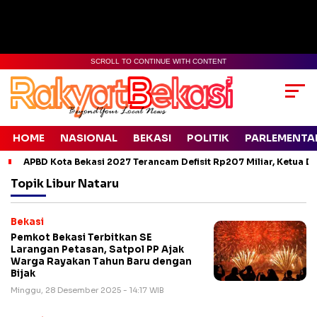
SCROLL TO CONTINUE WITH CONTENT
HOME
NASIONAL
BEKASI
POLITIK
PARLEMENTA
APBD Kota Bekasi 2027 Terancam Defisit Rp207 Miliar, Ketua D
Topik
Libur Nataru
Bekasi
Pemkot Bekasi Terbitkan SE
Larangan Petasan, Satpol PP Ajak
Warga Rayakan Tahun Baru dengan
Bijak
Minggu, 28 Desember 2025 - 14:17 WIB