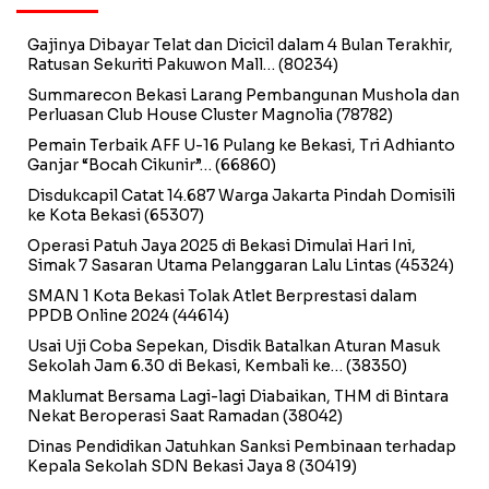
Gajinya Dibayar Telat dan Dicicil dalam 4 Bulan Terakhir,
Ratusan Sekuriti Pakuwon Mall…
(80234)
Summarecon Bekasi Larang Pembangunan Mushola dan
Perluasan Club House Cluster Magnolia
(78782)
Pemain Terbaik AFF U-16 Pulang ke Bekasi, Tri Adhianto
Ganjar “Bocah Cikunir”…
(66860)
Disdukcapil Catat 14.687 Warga Jakarta Pindah Domisili
ke Kota Bekasi
(65307)
Operasi Patuh Jaya 2025 di Bekasi Dimulai Hari Ini,
Simak 7 Sasaran Utama Pelanggaran Lalu Lintas
(45324)
SMAN 1 Kota Bekasi Tolak Atlet Berprestasi dalam
PPDB Online 2024
(44614)
Usai Uji Coba Sepekan, Disdik Batalkan Aturan Masuk
Sekolah Jam 6.30 di Bekasi, Kembali ke…
(38350)
Maklumat Bersama Lagi-lagi Diabaikan, THM di Bintara
Nekat Beroperasi Saat Ramadan
(38042)
Dinas Pendidikan Jatuhkan Sanksi Pembinaan terhadap
Kepala Sekolah SDN Bekasi Jaya 8
(30419)