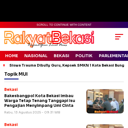
SCROLL TO CONTINUE WITH CONTENT
HOME
NASIONAL
BEKASI
POLITIK
PARLEMENTA
Siswa Trauma Dibully Guru, Kepsek SMKN 1 Kota Bekasi Bung
Topik
MUI
Bekasi
Bakesbangpol Kota Bekasi Imbau
Warga Tetap Tenang Tanggapi Isu
Pengajian Menyimpang Umi Cinta
Rabu, 13 Agustus 2025 - 09:31 WIB
Bekasi